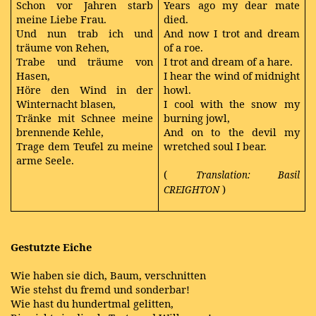
Schon vor Jahren starb
Years ago my dear mate
meine Liebe Frau.
died.
Und nun trab ich und
And now I trot and dream
träume von Rehen,
of a roe.
Trabe und träume von
I trot and dream of a hare.
Hasen,
I hear the wind of midnight
Höre den Wind in der
howl.
Winternacht blasen,
I cool with the snow my
Tränke mit Schnee meine
burning jowl,
brennende Kehle,
And on to the devil my
Trage dem Teufel zu meine
wretched soul I bear.
arme Seele.
(
Translation: Basil
)
CREIGHTON
Gestutzte Eiche
Wie haben sie dich, Baum, verschnitten
Wie stehst du fremd und sonderbar!
Wie hast du hundertmal gelitten,