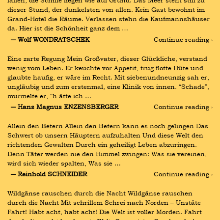
fallen, die Schiffe liegen wie auf Grund. Das Meer steht still zu 
dieser Stund, der dunkelsten von allen. Kein Gast bewohnt im 
Grand-Hotel die Räume. Verlassen stehn die Kaufmannshäuser 
da. Hier ist die Schönheit ganz dem …
― Wolf WONDRATSCHEK
Continue reading ›
Eine zarte Regung Mein Großvater, dieser Glückliche, verstand 
wenig vom Leben. Er keuchte vor Appetit, trug flotte Hüte und 
glaubte haufig, er wäre im Recht. Mit siebenundneunzig sah er, 
ungläubig und zum erstenmal, eine Klinik von innen. “Schade”, 
murmelte er, “h ätte ich …
― Hans Magnus ENZENSBERGER
Continue reading ›
Allein den Betern Allein den Betern kann es noch gelingen Das 
Schwert ob unsern Häuptern aufzuhalten Und diese Welt den 
richtenden Gewalten Durch ein geheiligt Leben abzuringen. 
Denn Täter werden nie den Himmel zwingen: Was sie vereinen, 
wird sich wieder spalten, Was sie …
― Reinhold SCHNEIDER
Continue reading ›
Wildgänse rauschen durch die Nacht Wildgänse rauschen 
durch die Nacht Mit schrillem Schrei nach Norden – Unstäte 
Fahrt! Habt acht, habt acht! Die Welt ist voller Morden. Fahrt 