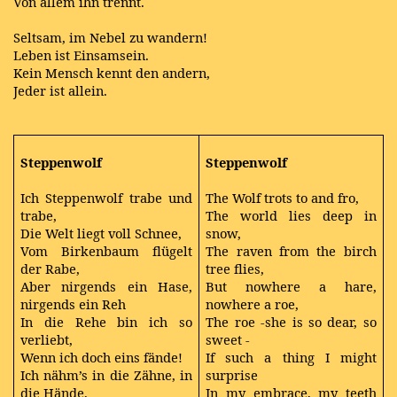
Von allem ihn trennt.
Seltsam, im Nebel zu wandern!
Leben ist Einsamsein.
Kein Mensch kennt den andern,
Jeder ist allein.
Steppenwolf
Steppenwolf
Ich Steppenwolf trabe und
The Wolf trots to and fro,
trabe,
The world lies deep in
Die Welt liegt voll Schnee,
snow,
Vom Birkenbaum flügelt
The raven from the birch
der Rabe,
tree flies,
Aber nirgends ein Hase,
But nowhere a hare,
nirgends ein Reh
nowhere a roe,
In die Rehe bin ich so
The roe -she is so dear, so
verliebt,
sweet -
Wenn ich doch eins fände!
If such a thing I might
Ich nähm’s in die Zähne, in
surprise
die Hände,
In my embrace, my teeth