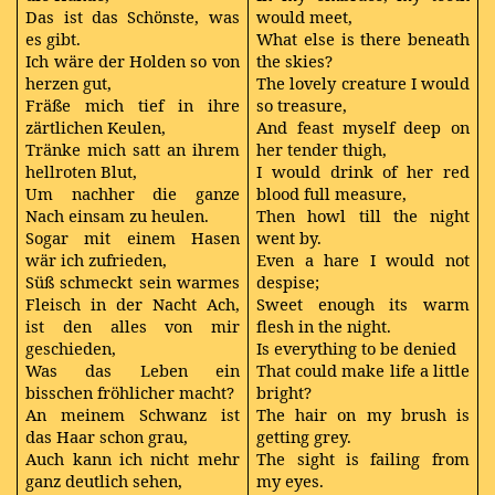
Das ist das Schönste, was
would meet,
es gibt.
What else is there beneath
Ich wäre der Holden so von
the skies?
herzen gut,
The lovely creature I would
Fräße mich tief in ihre
so treasure,
zärtlichen Keulen,
And feast myself deep on
Tränke mich satt an ihrem
her tender thigh,
hellroten Blut,
I would drink of her red
Um nachher die ganze
blood full measure,
Nach einsam zu heulen.
Then howl till the night
Sogar mit einem Hasen
went by.
wär ich zufrieden,
Even a hare I would not
Süß schmeckt sein warmes
despise;
Fleisch in der Nacht Ach,
Sweet enough its warm
ist den alles von mir
flesh in the night.
geschieden,
Is everything to be denied
Was das Leben ein
That could make life a little
bisschen fröhlicher macht?
bright?
An meinem Schwanz ist
The hair on my brush is
das Haar schon grau,
getting grey.
Auch kann ich nicht mehr
The sight is failing from
ganz deutlich sehen,
my eyes.