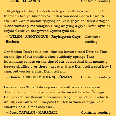
― LATIN - LUCANUS
Continue reading ›
– Rhyfelgyrch Gwyr Harlech Wele goelcerth wen yn fflamio A 
thafodau tân yn bloeddio Ar i'r dewrion ddod i daro Unwaith 
eto'n un Gan fanllefau tywysogion Llais gelynion, trwst arfogion 
A charlamiad y marchogion Craig ar graig a gryn. Arfon byth ni 
orfydd Cenir yn dragywydd Cymru fydd fel …
― WELSH - ANONYMOUS - Rhyfelgyrch Gwyr 
Continue 
Harlech
reading ›
Confession Don’t tell a soul that we haven’t read Derrida That 
on the tips of our minds a shoe suddenly springs That 
lovemaking ceases on the tips of our bodies And that meaning 
forever shuffles over there, just over there Don’t tell a soul how I 
changed you for a shirt Don’t tell a …
― Gonca TURKISH (MODERN)  - ÖZMEN
Continue reading ›
La vaca cega Topant de cap en una i altra soca, avançant 
d'esma pel camí de l'aigua, se'n ve la vaca tota sola. És cega. 
D'un cop de roc llançat amb massa traça, el vailet va buidar-li 
un ull, i en l'altre se li ha posat un tel: la vaca és cega. Ve a 
abeurar-se a la font com ans …
― Joan CATALAN - MARAGALL
Continue reading ›