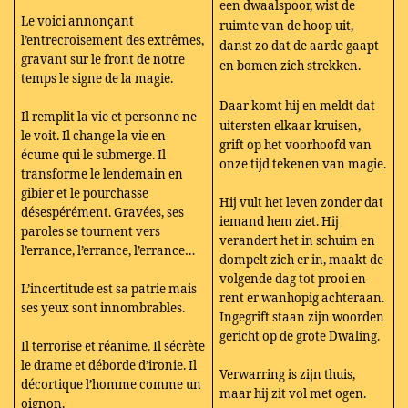
een dwaalspoor, wist de
Le voici annonçant
ruimte van de hoop uit,
l’entrecroisement des extrêmes,
danst zo dat de aarde gaapt
gravant sur le front de notre
en bomen zich strekken.
temps le signe de la magie.
Daar komt hij en meldt dat
Il remplit la vie et personne ne
uitersten elkaar kruisen,
le voit. Il change la vie en
grift op het voorhoofd van
écume qui le submerge. Il
onze tijd tekenen van magie.
transforme le lendemain en
gibier et le pourchasse
Hij vult het leven zonder dat
désespérément. Gravées, ses
iemand hem ziet. Hij
paroles se tournent vers
verandert het in schuim en
l’errance, l’errance, l’errance…
dompelt zich er in, maakt de
volgende dag tot prooi en
L’incertitude est sa patrie mais
rent er wanhopig achteraan.
ses yeux sont innombrables.
Ingegrift staan zijn woorden
gericht op de grote Dwaling.
Il terrorise et réanime. Il sécrète
le drame et déborde d’ironie. Il
Verwarring is zijn thuis,
décortique l’homme comme un
maar hij zit vol met ogen.
oignon.