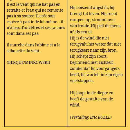
Il est le vent qui ne bat pas en
Hij boezemt angst in, hij
retraite et l’eau qui ne remonte
brengt tot leven. Hij roept
pas à sa source. Il crée son
rampen op, stroomt over
espèce à partir de lui-même – il
van ironie. Hij pelt de mens
n’a pas d’ancêtres et ses racines
af als een ui.
sont dans ses pas.
Hij is de wind die niet
terugvalt, het water dat niet
Il marche dans l’abîme et a la
terugkeert naar zijn bron.
silhouette du vent.
Hij schept zijn soort,
(BERQUE/MINKOWSKI)
beginnend met zichzelf –
zonder dat hij voorgangers
heeft, hij wortelt in zijn eigen
voetstappen.
Hij loopt in de diepte en
heeft de gestalte van de
wind.
(Vertaling: Eric BOLLE)