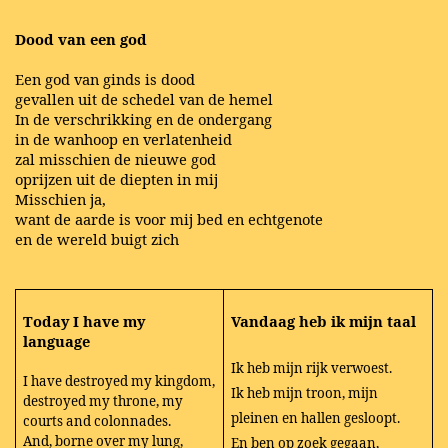
Dood van een god
Een god van ginds is dood
gevallen uit de schedel van de hemel
In de verschrikking en de ondergang
in de wanhoop en verlatenheid
zal misschien de nieuwe god
oprijzen uit de diepten in mij
Misschien ja,
want de aarde is voor mij bed en echtgenote
en de wereld buigt zich
Today I have my
Vandaag heb ik mijn taal
language
Ik heb mijn rijk verwoest.
I have destroyed my kingdom,
Ik heb mijn troon, mijn
destroyed my throne, my
pleinen en hallen gesloopt.
courts and colonnades.
And, borne over my lung,
En ben op zoek gegaan,