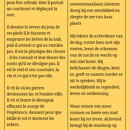
peut être refoulé. Hier il portait
onweerstaanbaar. Gisteren
un continent et déplaçait la
droeg hij een werelddeel en
mer.
sleepte de zee van haar
plaats
Il dessine le revers du jour, de
ses pieds il le façonne et
Hij tekent de achterkant van
emprunte les bottes de la nuit,
de dag, vormt hem met zijn
puis il attend ce qui ne viendra
voeten, leent de schoenen
pas. Il est la physique des choses
van de nacht en wacht op
– il les connaît et leur donne des
wat niet komt. Hij
noms qu’il ne divulgue pas. Il
belichaamt de dingen, kent
est le réel et son contraire, la
ze, geeft ze namen zonder ze
vie et ce qui n’est pas elle.
uit te spreken. Hij is
werkelijkheid en tegendeel,
Il vit là où les pierres
leven en ontkenning.
deviennent lac et l’ombre ville.
Il vit et leurre le désespoir,
effaçant la marge de
Waar stenen een meer
l’espérance, dansant pour que
vormen en luwte een stad
bâille le sol et dorment les
komt hij tot leven. Al levend
arbres.
brengt hij de wanhoop op