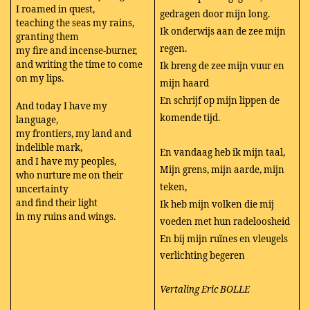
I roamed in quest,
gedragen door mijn long.
teaching the seas my rains,
Ik onderwijs aan de zee mijn
granting them
regen.
my fire and incense-burner,
and writing the time to come
Ik breng de zee mijn vuur en
on my lips.
mijn haard
En schrijf op mijn lippen de
And today I have my
komende tijd.
language,
my frontiers, my land and
indelible mark,
En vandaag heb ik mijn taal,
and I have my peoples,
Mijn grens, mijn aarde, mijn
who nurture me on their
teken,
uncertainty
and find their light
Ik heb mijn volken die mij
in my ruins and wings.
voeden met hun radeloosheid
En bij mijn ruïnes en vleugels
verlichting begeren
Vertaling Eric BOLLE