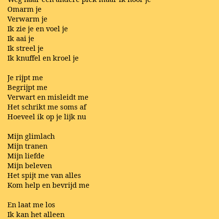
Omarm je
Verwarm je
Ik zie je en voel je
Ik aai je
Ik streel je
Ik knuffel en kroel je
Je rijpt me
Begrijpt me
Verwart en misleidt me
Het schrikt me soms af
Hoeveel ik op je lijk nu
Mijn glimlach
Mijn tranen
Mijn liefde
Mijn beleven
Het spijt me van alles
Kom help en bevrijd me
En laat me los
Ik kan het alleen