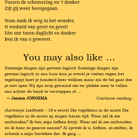
Tussen de schemering en ‘t donker
Zijt gij weer heengegaan.
Stom zonk ik weg in het wonder,
O eenheid van geest en geest!
Eén uur tusen daglicht en donker
Ben ik van
u
geweest.
You may also like …
Sommige dingen zijn gewoon logisch Sommige dingen zijn 
gewoon logisch in ons huis kun je overal je voeten vegen het 
tegeltapijt heet je honderd keer welkom maar als de bel gaat doe 
je niet open Wij zijn erop getraind om ter plekke neer te vallen 
ons achter de bank te verstoppen of …
― Janine JONGSMA
Continue reading ›
(Antwerps Liedboek – 16 e eeuw) Die vogelkens in de muite Die 
vogelkens in de muite zij zingen haren tijd. Waar zal ik me 
onthouden? Ik ben mijn liefken kwijt. Waar zal ik me onthouden 
en ik haar zo gaarne aanzie? Al spreek ik u, liefken, zo zelden, ik 
schenk u mijn herteken fier. Ik ging …