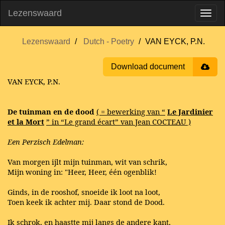
Lezenswaard
Lezenswaard
Dutch - Poetry
VAN EYCK, P.N.
Download document
VAN EYCK, P.N.
De tuinman en de dood
( = bewerking van “
Le Jardinier
et la Mort
” in “Le grand écart” van Jean COCTEAU )
Een Perzisch Edelman:
Van morgen ijlt mijn tuinman, wit van schrik,
Mijn woning in: "Heer, Heer, één ogenblik!
Ginds, in de rooshof, snoeide ik loot na loot,
Toen keek ik achter mij. Daar stond de Dood.
Ik schrok, en haastte mij langs de andere kant,