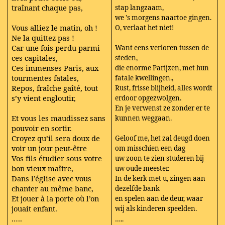
traînant chaque pas,
stap langzaam,
we 's morgens naartoe gingen.
Vous alliez le matin, oh !
O, verlaat het niet!
Ne la quittez pas !
Car une fois perdu parmi
Want eens verloren tussen de
ces capitales,
steden,
Ces immenses Paris, aux
die enorme Parijzen, met hun
tourmentes fatales,
fatale kwellingen.,
Repos, fraîche gaîté, tout
Rust, frisse blijheid, alles wordt
s’y vient engloutir,
erdoor opgezwolgen.
En je verwenst ze zonder er te
Et vous les maudissez sans
kunnen weggaan.
pouvoir en sortir.
Croyez qu’il sera doux de
Geloof me, het zal deugd doen
voir un jour peut-être
om misschien een dag
Vos fils étudier sous votre
uw zoon te zien studeren bij
bon vieux maître,
uw oude meester.
Dans l’église avec vous
In de kerk met u, zingen aan
chanter au même banc,
dezelfde bank
Et jouer à la porte où l’on
en spelen aan de deur, waar
jouait enfant.
wij als kinderen speelden.
…..
…..