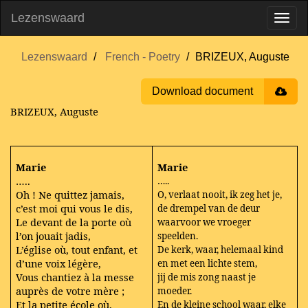
Lezenswaard
Lezenswaard
French - Poetry
BRIZEUX, Auguste
Download document
BRIZEUX, Auguste
Marie
Marie
…..
…..
Oh ! Ne quittez jamais,
O, verlaat nooit, ik zeg het je,
c’est moi qui vous le dis,
de drempel van de deur
Le devant de la porte où
waarvoor we vroeger
l’on jouait jadis,
speelden.
L’église où, tout enfant, et
De kerk, waar, helemaal kind
d’une voix légère,
en met een lichte stem,
Vous chantiez à la messe
jij de mis zong naast je
auprès de votre mère ;
moeder.
Et la petite école où,
En de kleine school waar, elke