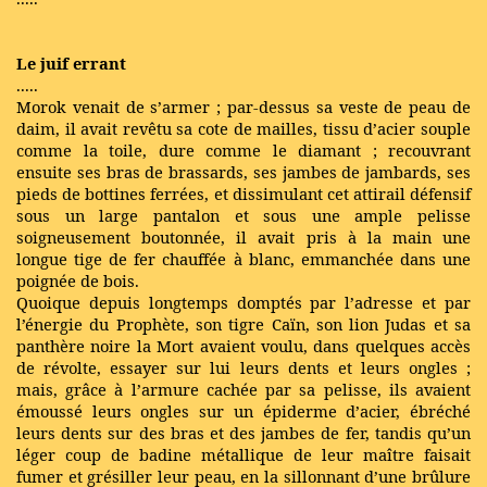
Le juif errant
.....
Morok venait de s’armer ; par-dessus sa veste de peau de
daim, il avait revêtu sa cote de mailles, tissu d’acier souple
comme la toile, dure comme le diamant ; recouvrant
ensuite ses bras de brassards, ses jambes de jambards, ses
pieds de bottines ferrées, et dissimulant cet attirail défensif
sous un large pantalon et sous une ample pelisse
soigneusement boutonnée, il avait pris à la main une
longue tige de fer chauffée à blanc, emmanchée dans une
poignée de bois.
Quoique depuis longtemps domptés par l’adresse et par
l’énergie du Prophète, son tigre Caïn, son lion Judas et sa
panthère noire la Mort avaient voulu, dans quelques accès
de révolte, essayer sur lui leurs dents et leurs ongles ;
mais, grâce à l’armure cachée par sa pelisse, ils avaient
émoussé leurs ongles sur un épiderme d’acier, ébréché
leurs dents sur des bras et des jambes de fer, tandis qu’un
léger coup de badine métallique de leur maître faisait
fumer et grésiller leur peau, en la sillonnant d’une brûlure