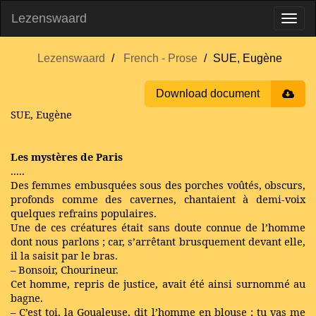
Lezenswaard
Lezenswaard
French - Prose
SUE, Eugène
Download document
SUE, Eugène
Les mystères de Paris
.....
Des femmes embusquées sous des porches voûtés, obscurs,
profonds comme des cavernes, chantaient à demi-voix
quelques refrains populaires.
Une de ces créatures était sans doute connue de l’homme
dont nous parlons ; car, s’arrêtant brusquement devant elle,
il la saisit par le bras.
– Bonsoir, Chourineur.
Cet homme, repris de justice, avait été ainsi surnommé au
bagne.
– C’est toi, la Goualeuse, dit l’homme en blouse ; tu vas me