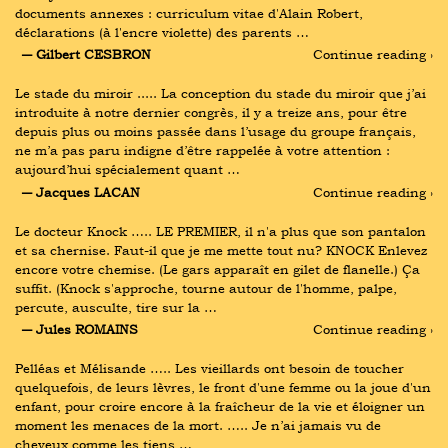
documents annexes : curriculum vitae d'Alain Robert, 
déclarations (à l'encre violette) des parents …
― Gilbert CESBRON
Continue reading ›
Le stade du miroir ..... La conception du stade du miroir que j’ai 
introduite à notre dernier congrès, il y a treize ans, pour être 
depuis plus ou moins passée dans l’usage du groupe français, 
ne m’a pas paru indigne d’être rappelée à votre attention : 
aujourd’hui spécialement quant …
― Jacques LACAN
Continue reading ›
Le docteur Knock ….. LE PREMIER, il n'a plus que son pantalon 
et sa chernise. Faut-il que je me mette tout nu? KNOCK Enlevez 
encore votre chemise. (Le gars apparaît en gilet de flanelle.) Ça 
suffit. (Knock s'approche, tourne autour de l'homme, palpe, 
percute, ausculte, tire sur la …
― Jules ROMAINS
Continue reading ›
Pelléas et Mélisande ….. Les vieillards ont besoin de toucher 
quelquefois, de leurs lèvres, le front d'une femme ou la joue d'un 
enfant, pour croire encore à la fraîcheur de la vie et éloigner un 
moment les menaces de la mort. ….. Je n’ai jamais vu de 
cheveux comme les tiens …