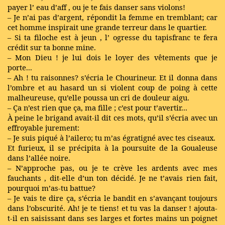
payer l’
eau d’aff
, ou je te fais danser sans violons!
– Je n’ai pas d’argent, répondit la femme en tremblant; car
cet homme inspirait une grande terreur dans le quartier.
– Si ta
filoche
est à
jeun
, l’
ogresse
du tapisfranc te fera
crédit sur ta bonne mine.
– Mon Dieu ! je lui dois le loyer des vêtements que je
porte...
– Ah ! tu raisonnes? s’écria le Chourineur. Et il donna dans
l’ombre et au hasard un si violent coup de poing à cette
malheureuse, qu’elle poussa un cri de douleur aigu.
– Ça n’est rien que ça, ma fille ; c’est pour t’avertir...
À peine le brigand avait-il dit ces mots, qu’il s’écria avec un
effroyable jurement:
– Je suis piqué à l’ailero; tu m’as égratigné avec tes ciseaux.
Et furieux, il se précipita à la poursuite de la Goualeuse
dans l’allée noire.
– N’approche pas, ou je te crève les
ardents
avec mes
fauchants
, dit-elle d’un ton décidé. Je ne t’avais rien fait,
pourquoi m’as-tu battue?
– Je vais te dire ça, s’écria le bandit en s’avançant toujours
dans l’obscurité. Ah! je te tiens! et tu vas la danser ! ajouta-
t-il en saisissant dans ses larges et fortes mains un poignet