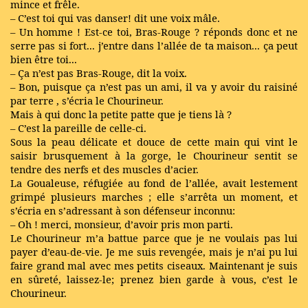
mince et frêle.
– C’est toi qui vas danser! dit une voix mâle.
– Un homme ! Est-ce toi, Bras-Rouge ? réponds donc et ne
serre pas si fort... j’entre dans l’allée de ta maison... ça peut
bien être toi...
– Ça n’est pas Bras-Rouge, dit la voix.
– Bon, puisque ça n’est pas un ami, il va y avoir du
raisiné
par terre
, s’écria le Chourineur.
Mais à qui donc la petite patte que je tiens là ?
– C’est la pareille de celle-ci.
Sous la peau délicate et douce de cette main qui vint le
saisir brusquement à la gorge, le Chourineur sentit se
tendre des nerfs et des muscles d’acier.
La Goualeuse, réfugiée au fond de l’allée, avait lestement
grimpé plusieurs marches ; elle s’arrêta un moment, et
s’écria en s’adressant à son défenseur inconnu:
– Oh ! merci, monsieur, d’avoir pris mon parti.
Le Chourineur m’a battue parce que je ne voulais pas lui
payer d’eau-de-vie. Je me suis revengée, mais je n’ai pu lui
faire grand mal avec mes petits ciseaux. Maintenant je suis
en sûreté, laissez-le; prenez bien garde à vous, c’est le
Chourineur.
.....