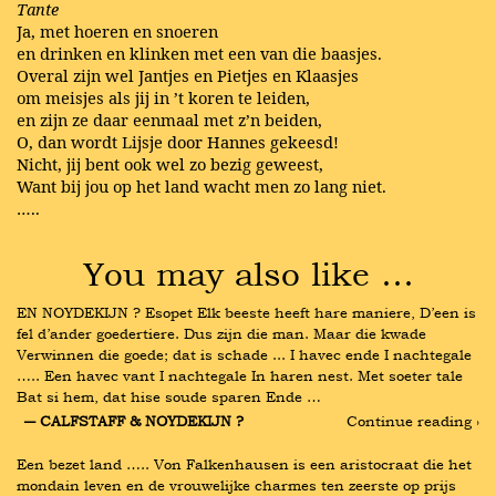
Tante
Ja, met hoeren en snoeren
en drinken en klinken met een van die baasjes.
Overal zijn wel Jantjes en Pietjes en Klaasjes
om meisjes als jij in ’t koren te leiden,
en zijn ze daar eenmaal met z’n beiden,
O, dan wordt Lijsje door Hannes gekeesd!
Nicht, jij bent ook wel zo bezig geweest,
Want bij jou op het land wacht men zo lang niet.
…..
You may also like …
EN NOYDEKIJN ? Esopet Elk beeste heeft hare maniere, D’een is 
fel d’ander goedertiere. Dus zijn die man. Maar die kwade 
Verwinnen die goede; dat is schade ... I havec ende I nachtegale 
….. Een havec vant I nachtegale In haren nest. Met soeter tale 
Bat si hem, dat hise soude sparen Ende …
― CALFSTAFF & NOYDEKIJN ?
Continue reading ›
Een bezet land ….. Von Falkenhausen is een aristocraat die het 
mondain leven en de vrouwelijke charmes ten zeerste op prijs 