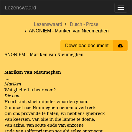
Lezenswaard
Lezenswaard
Dutch - Prose
ANONIEM - Mariken van Nieumeghen
Download document
ANONIEM – Mariken van Nieumeghen
Mariken van Nieumeghen
…..
Mariken
Wat ghelieft u heer oom?
Die oom
Hoort kint, slaet mijnder woorden goom:
Ghi moet nae Nimmeghen nemen u vertreck
Om ons provande te halen, wi hebbens ghebreck
Van keersen, van olie in die lampe te doene,
Van azine, van soute ende van enzoene
Ende van solferpriemen soe ghi selve ontcnoopt.