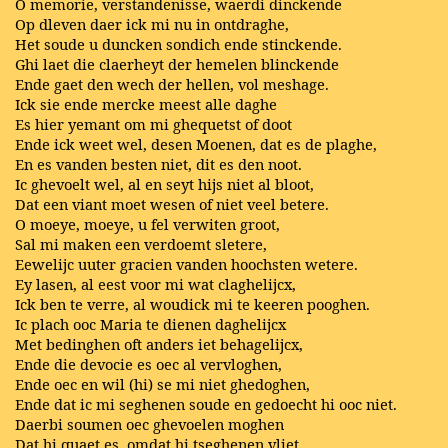
O memorie, verstandenisse, waerdi dinckende
Op dleven daer ick mi nu in ontdraghe,
Het soude u duncken sondich ende stinckende.
Ghi laet die claerheyt der hemelen blinckende
Ende gaet den wech der hellen, vol meshage.
Ick sie ende mercke meest alle daghe
Es hier yemant om mi ghequetst of doot
Ende ick weet wel, desen Moenen, dat es de plaghe,
En es vanden besten niet, dit es den noot.
Ic ghevoelt wel, al en seyt hijs niet al bloot,
Dat een viant moet wesen of niet veel betere.
O moeye, moeye, u fel verwiten groot,
Sal mi maken een verdoemt sletere,
Eewelijc uuter gracien vanden hoochsten wetere.
Ey lasen, al eest voor mi wat claghelijcx,
Ick ben te verre, al woudick mi te keeren pooghen.
Ic plach ooc Maria te dienen daghelijcx
Met bedinghen oft anders iet behagelijcx,
Ende die devocie es oec al vervloghen,
Ende oec en wil (hi) se mi niet ghedoghen,
Ende dat ic mi seghenen soude en gedoecht hi ooc niet.
Daerbi soumen oec ghevoelen moghen
Dat hi quaet es, omdat hi tseghenen vliet.