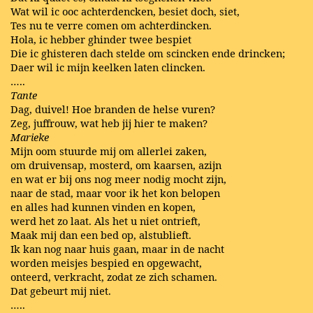
Wat wil ic ooc achterdencken, besiet doch, siet,
Tes nu te verre comen om achterdincken.
Hola, ic hebber ghinder twee bespiet
Die ic ghisteren dach stelde om scincken ende drincken;
Daer wil ic mijn keelken laten clincken.
…..
Tante
Dag, duivel! Hoe branden de helse vuren?
Zeg, juffrouw, wat heb jij hier te maken?
Marieke
Mijn oom stuurde mij om allerlei zaken,
om druivensap, mosterd, om kaarsen, azijn
en wat er bij ons nog meer nodig mocht zijn,
naar de stad, maar voor ik het kon belopen
en alles had kunnen vinden en kopen,
werd het zo laat. Als het u niet ontrieft,
Maak mij dan een bed op, alstublieft.
Ik kan nog naar huis gaan, maar in de nacht
worden meisjes bespied en opgewacht,
onteerd, verkracht, zodat ze zich schamen.
Dat gebeurt mij niet.
…..