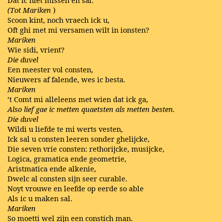
Dat ic niet missen en sal.
(Tot Mariken
)
Scoon kint, noch vraech ick u,
Oft ghi met mi versamen wilt in ionsten?
Mariken
Wie sidi, vrient?
Die duvel
Een meester vol consten,
Nieuwers af falende, wes ic besta.
Mariken
’t Comt mi alleleens met wien dat ick ga,
Also lief gae ic metten quaetsten als metten besten.
Die duvel
Wildi u liefde te mi werts vesten,
Ick sal u consten leeren sonder ghelijcke,
Die seven vrie consten: rethorijcke, musijcke,
Logica, gramatica ende geometrie,
Aristmatica ende alkenie,
Dwelc al consten sijn seer curable.
Noyt vrouwe en leefde op eerde so able
Als ic u maken sal.
Mariken
So moetti wel zijn een constich man.