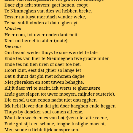
Daer zijn acht stuvers; gaet henen, coopt
Te Nimmeghen van dies wi hebben breke.
Tesser nu iuyst mertdach vander weke,
Te bat suldi vinden al dat u ghereyt.
Mariken
Heer oom, tot uwer onderdanicheit
Kent mi bereet in alder (mate).
Die oom
Om tavont weder thuys te sine werdet te late
Ende tes van hier te Nieumeghen twe groote milen
Ende tes nu tien uren of daer toe bet.
Hoort kint, eest dat ghier so lange let
Dat u dunct dat ghi met schonen daghe
Niet gheraken en sout tuwen behaghe,
Blijft daer vri te nacht, ick werts te gherustere
Ende gaet slapen tot uwer moeyen, mijnder suster(e),
Die en sal u om eenen nacht niet ontsegghen.
Ick hebt liever dan dat ghi doer haeghen ende heggen
Thuys by doncker sout comen alleene,
Want den wech en es van bo(e)ven niet alte reene,
Ende ghi sijt een schone, ionghe lustighe maecht,
Men soude u lichtelijck aenspreken.