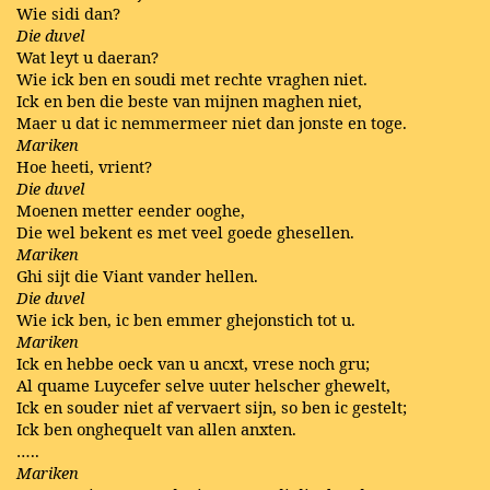
Wie sidi dan?
Die duvel
Wat leyt u daeran?
Wie ick ben en soudi met rechte vraghen niet.
Ick en ben die beste van mijnen maghen niet,
Maer u dat ic nemmermeer niet dan jonste en toge.
Mariken
Hoe heeti, vrient?
Die duvel
Moenen metter eender ooghe,
Die wel bekent es met veel goede ghesellen.
Mariken
Ghi sijt die Viant vander hellen.
Die duvel
Wie ick ben, ic ben emmer ghejonstich tot u.
Mariken
Ick en hebbe oeck van u ancxt, vrese noch gru;
Al quame Luycefer selve uuter helscher ghewelt,
Ick en souder niet af vervaert sijn, so ben ic gestelt;
Ick ben onghequelt van allen anxten.
…..
Mariken