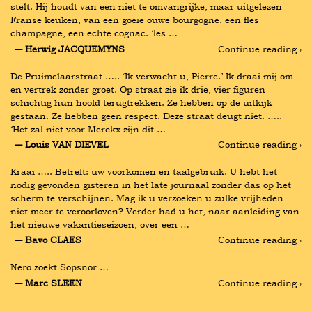
stelt. Hij houdt van een niet te omvangrijke, maar uitgelezen 
Franse keuken, van een goeie ouwe bourgogne, een fles 
champagne, een echte cognac. ‘les …
― Herwig JACQUEMYNS
Continue reading ›
De Pruimelaarstraat ….. ‘Ik verwacht u, Pierre.’ Ik draai mij om 
en vertrek zonder groet. Op straat zie ik drie, vier figuren 
schichtig hun hoofd terugtrekken. Ze hebben op de uitkijk 
gestaan. Ze hebben geen respect. Deze straat deugt niet. ….. 
‘Het zal niet voor Merckx zijn dit …
― Louis VAN DIEVEL
Continue reading ›
Kraai ….. Betreft: uw voorkomen en taalgebruik. U hebt het 
nodig gevonden gisteren in het late journaal zonder das op het 
scherm te verschijnen. Mag ik u verzoeken u zulke vrijheden 
niet meer te veroorloven? Verder had u het, naar aanleiding van 
het nieuwe vakantieseizoen, over een …
― Bavo CLAES
Continue reading ›
Nero zoekt Sopsnor …
― Marc SLEEN
Continue reading ›