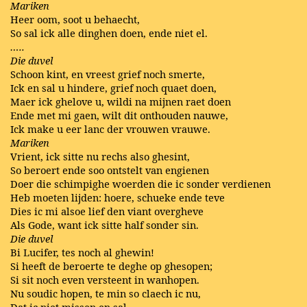
Mariken
Heer oom, soot u behaecht,
So sal ick alle dinghen doen, ende niet el.
…..
Die duvel
Schoon kint, en vreest grief noch smerte,
Ick en sal u hindere, grief noch quaet doen,
Maer ick ghelove u, wildi na mijnen raet doen
Ende met mi gaen, wilt dit onthouden nauwe,
Ick make u eer lanc der vrouwen vrauwe.
Mariken
Vrient, ick sitte nu rechs also ghesint,
So beroert ende soo ontstelt van engienen
Doer die schimpighe woerden die ic sonder verdienen
Heb moeten lijden: hoere, schueke ende teve
Dies ic mi alsoe lief den viant overgheve
Als Gode, want ick sitte half sonder sin.
Die duvel
Bi Lucifer, tes noch al ghewin!
Si heeft de beroerte te deghe op ghesopen;
Si sit noch even versteent in wanhopen.
Nu soudic hopen, te min so claech ic nu,