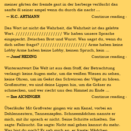
meiner gärten der fremde gast in der herberge verlöscht das 
sanfte öl seiner ampel wenn du durch die nacht …
― H.C. ARTMANN
Continue reading ›
Das Wort ist nicht die Wahrheit, die Wahrheit ist das gelebte 
Wort. //////////////////// Wir haben unsere Sprache 
eingepackt. Zwischen Brot und Wurst. Was sagst du, wenn du 
dich selber fragst? //////////////////// Arme haben keine 
Lobby Arme haben keine Lobby, keinen Spruch, kein …
― Josef REDING
Continue reading ›
Winterantwort Die Welt ist aus dem Stoff, der Betrachtung 
verlangt: keine Augen mehr, um die weißen Wiesen zu sehen, 
keine Ohren, um im Geäst das Schwirren der Vögel zu hören. 
Großmutter, wo sind deine Lippen hin, um die Gräser zu 
schmecken, und wer riecht uns den Himmel zu Ende …
― Ilse AICHINGER
Continue reading ›
Überläufer Mit Großvater gingen wir am Kanal, vorbei an 
Dohlennestern, Tannenzapfen. Schneemädchen nannte er 
mich, mit ihr sprach er nicht. Seine Schritte schielten. Sie 
sagte: Fallsucht. Sie sagte: Nicht mal gehen kannst du mehr. 
Was bist du noch? Er sah mich an, er fragte: Mädchen …