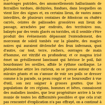
marécages putrides, des amoncellements hallucinants de
ferrailles tordues, déchirées, fondues, dans lesquelles on
vient lire des signes et, en certains lieux, de vastes zones
interdites, de plusieurs centaines de
kilosiccas
ou
chabirs
carrés, ceintes de palissades grossières aux lieux de
passage, arrachées par endroits, des territoires nus,
balayés par des vents glacés ou torrides, où il semble s’être
produit des événements dépassant l’entendement, des
morceaux de soleil tombés sur la planète, des magies
noires qui auraient déclenché des feux infernaux, quoi
d’autre, car tout, terre, rochers, ouvrages de main
d’homme, est vitrifié en profondeur, et ce magma irisé
émet un grésillement lancinant qui hérisse le poil, fait
bourdonner les oreilles, affole le rythme cardiaque. Le
phénomène attire les curieux, on se presse autour de ces
miroirs géants et on s’amuse de voir ses poils se dresser
comme à la parade, sa peau rougir et se boursoufler à vue
d’œil, son nez saigner à grosses gouttes. Que les
populations de ces régions, hommes et bêtes, connaissent
des maladies inouïes, que leur progéniture arrive à la vie
munie de toutes les difformités possibles et que cela n’ait
pas rencontré d’explication n’a pas effrayé, on a continué à