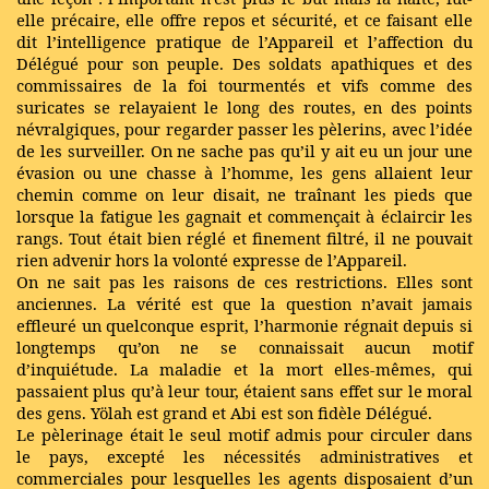
elle précaire, elle offre repos et sécurité, et ce faisant elle
dit l’intelligence pratique de l’Appareil et l’affection du
Délégué pour son peuple. Des soldats apathiques et des
commissaires de la foi tourmentés et vifs comme des
suricates se relayaient le long des routes, en des points
névralgiques, pour regarder passer les pèlerins, avec l’idée
de les surveiller. On ne sache pas qu’il y ait eu un jour une
évasion ou une chasse à l’homme, les gens allaient leur
chemin comme on leur disait, ne traînant les pieds que
lorsque la fatigue les gagnait et commençait à éclaircir les
rangs. Tout était bien réglé et finement filtré, il ne pouvait
rien advenir hors la volonté expresse de l’Appareil.
On ne sait pas les raisons de ces restrictions. Elles sont
anciennes. La vérité est que la question n’avait jamais
effleuré un quelconque esprit, l’harmonie régnait depuis si
longtemps qu’on ne se connaissait aucun motif
d’inquiétude. La maladie et la mort elles-mêmes, qui
passaient plus qu’à leur tour, étaient sans effet sur le moral
des gens. Yölah est grand et Abi est son fidèle Délégué.
Le pèlerinage était le seul motif admis pour circuler dans
le pays, excepté les nécessités administratives et
commerciales pour lesquelles les agents disposaient d’un