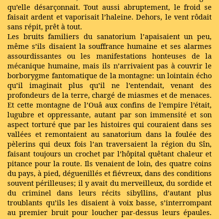
qu’elle désarçonnait. Tout aussi abruptement, le froid se
faisait ardent et vaporisait l’haleine. Dehors, le vent rôdait
sans répit, prêt à tout.
Les bruits familiers du sanatorium l’apaisaient un peu,
même s’ils disaient la souffrance humaine et ses alarmes
assourdissantes ou les manifestations honteuses de la
mécanique humaine, mais ils n’arrivaient pas à couvrir le
borborygme fantomatique de la montagne: un lointain écho
qu’il imaginait plus qu’il ne l’entendait, venant des
profondeurs de la terre, chargé de miasmes et de menaces.
Et cette montagne de l’Ouâ aux confins de l’empire l’était,
lugubre et oppressante, autant par son immensité et son
aspect torturé que par les histoires qui couraient dans ses
vallées et remontaient au sanatorium dans la foulée des
pèlerins qui deux fois l’an traversaient la région du Sîn,
faisant toujours un crochet par l’hôpital quêtant chaleur et
pitance pour la route. Ils venaient de loin, des quatre coins
du pays, à pied, déguenillés et fiévreux, dans des conditions
souvent périlleuses; il y avait du merveilleux, du sordide et
du criminel dans leurs récits sibyllins, d’autant plus
troublants qu’ils les disaient à voix basse, s’interrompant
au premier bruit pour loucher par-dessus leurs épaules.