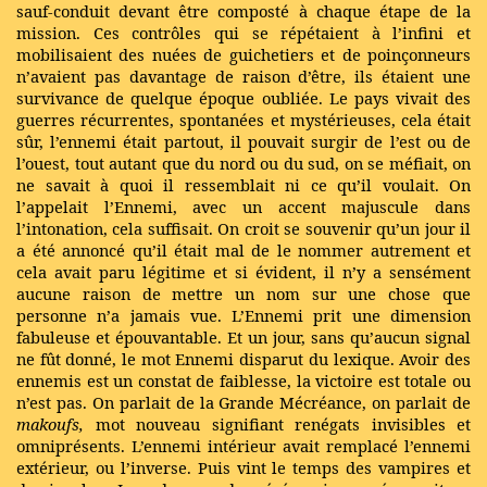
sauf-conduit devant être composté à chaque étape de la
mission. Ces contrôles qui se répétaient à l’infini et
mobilisaient des nuées de guichetiers et de poinçonneurs
n’avaient pas davantage de raison d’être, ils étaient une
survivance de quelque époque oubliée. Le pays vivait des
guerres récurrentes, spontanées et mystérieuses, cela était
sûr, l’ennemi était partout, il pouvait surgir de l’est ou de
l’ouest, tout autant que du nord ou du sud, on se méfiait, on
ne savait à quoi il ressemblait ni ce qu’il voulait. On
l’appelait l’Ennemi, avec un accent majuscule dans
l’intonation, cela suffisait. On croit se souvenir qu’un jour il
a été annoncé qu’il était mal de le nommer autrement et
cela avait paru légitime et si évident, il n’y a sensément
aucune raison de mettre un nom sur une chose que
personne n’a jamais vue. L’Ennemi prit une dimension
fabuleuse et épouvantable. Et un jour, sans qu’aucun signal
ne fût donné, le mot Ennemi disparut du lexique. Avoir des
ennemis est un constat de faiblesse, la victoire est totale ou
n’est pas. On parlait de la Grande Mécréance, on parlait de
makoufs,
mot nouveau signifiant renégats invisibles et
omniprésents. L’ennemi intérieur avait remplacé l’ennemi
extérieur, ou l’inverse. Puis vint le temps des vampires et