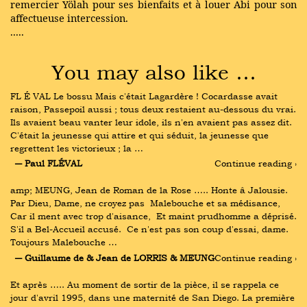
remercier Yölah pour ses bienfaits et à louer Abi pour son
affectueuse intercession.
.....
You may also like …
FL É VAL Le bossu Mais c'était Lagardère ! Cocardasse avait 
raison, Passepoil aussi ; tous deux restaient au-dessous du vrai. 
Ils avaient beau vanter leur idole, ils n'en avaient pas assez dit. 
C'était la jeunesse qui attire et qui séduit, la jeunesse que 
regrettent les victorieux ; la …
― Paul FLÉVAL
Continue reading ›
amp; MEUNG, Jean de Roman de la Rose ….. Honte â Jalousie.  
Par Dieu, Dame, ne croyez pas  Malebouche et sa médisance,  
Car il ment avec trop d'aisance,  Et maint prudhomme a déprisé.  
S'il a Bel-Accueil accusé.  Ce n'est pas son coup d'essai, dame.  
Toujours Malebouche …
― Guillaume de & Jean de LORRIS & MEUNG
Continue reading ›
Et après ….. Au moment de sortir de la pièce, il se rappela ce 
jour d'avril 1995, dans une maternité de San Diego. La première 