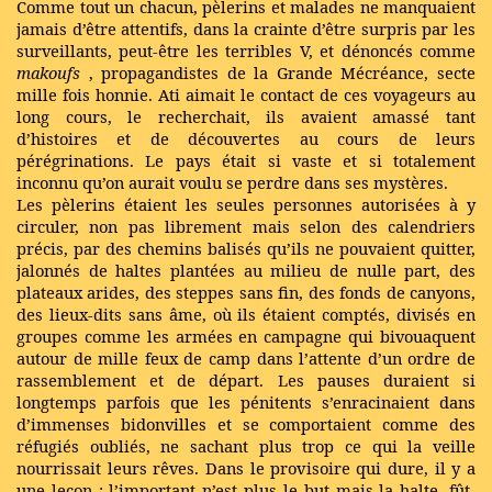
Comme tout un chacun, pèlerins et malades ne manquaient
jamais d’être attentifs, dans la crainte d’être surpris par les
surveillants, peut-être les terribles V, et dénoncés comme
makoufs
, propagandistes de la Grande Mécréance, secte
mille fois honnie. Ati aimait le contact de ces voyageurs au
long cours, le recherchait, ils avaient amassé tant
d’histoires et de découvertes au cours de leurs
pérégrinations. Le pays était si vaste et si totalement
inconnu qu’on aurait voulu se perdre dans ses mystères.
Les pèlerins étaient les seules personnes autorisées à y
circuler, non pas librement mais selon des calendriers
précis, par des chemins balisés qu’ils ne pouvaient quitter,
jalonnés de haltes plantées au milieu de nulle part, des
plateaux arides, des steppes sans fin, des fonds de canyons,
des lieux-dits sans âme, où ils étaient comptés, divisés en
groupes comme les armées en campagne qui bivouaquent
autour de mille feux de camp dans l’attente d’un ordre de
rassemblement et de départ. Les pauses duraient si
longtemps parfois que les pénitents s’enracinaient dans
d’immenses bidonvilles et se comportaient comme des
réfugiés oubliés, ne sachant plus trop ce qui la veille
nourrissait leurs rêves. Dans le provisoire qui dure, il y a
une leçon : l’important n’est plus le but mais la halte, fût-