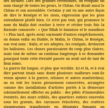
des incubes. Lors des grandes cérémonies, on évoquait un
nom chargé de toutes les peurs, le Chitan. On disait aussi le
Chitan et son assemblée. Certains y ont vu une autre façon
de dire le Renégat et les siens, expression que les gens
entendaient plutôt bien. Ce n’est pas tout, qui prononce le
nom du Malin doit cracher à terre et réciter trois fois la
formule consacrée : « Que Yölah le bannisse et le maudisse
! » Plus tard, après avoir surmonté d’autres empêchements,
on donna enfin au Diable, le Malin, le Chitan, le Renégat,
son vrai nom : Balis, et ses adeptes, les renégats, devinrent
les balisiens. Les choses paraissaient du coup plus claires,
mais tout de même on continua longtemps à se demander
pourquoi toute cette éternité passée on avait usé de tant de
faux noms.
La guerre fut longue, et plus que terrible. Ici et là, et à vrai
dire partout (mais sans doute plusieurs malheurs sont-ils
venus ajouter à la guerre, séismes et autres maelströms),
on en voit les traces pieusement conservées, arrangées
comme des installations d’artistes portés à la démesure
solennellement offertes au public : des pâtés d’immeubles
éventrés, des murs criblés, des quartiers entiers ensevelis
sous les gravats, des carcasses éviscérées, des cratères
gigantesques transformés en dépotoirs fumants ou