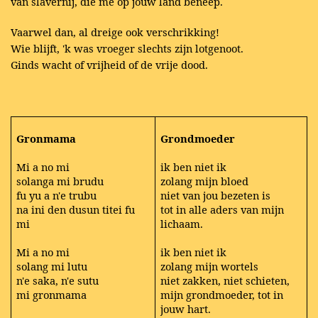
van slavernij, die me op jouw land beneep.
Vaarwel dan, al dreige ook verschrikking!
Wie blijft, 'k was vroeger slechts zijn lotgenoot.
Ginds wacht of vrijheid of de vrije dood.
Gronmama
Grondmoeder
Mi a no mi
ik ben niet ik
solanga mi brudu
zolang mijn bloed
fu yu a n'e trubu
niet van jou bezeten is
na ini den dusun titei fu
tot in alle aders van mijn
mi
lichaam.
Mi a no mi
ik ben niet ik
solang mi lutu
zolang mijn wortels
n'e saka, n'e sutu
niet zakken, niet schieten,
mi gronmama
mijn grondmoeder, tot in
jouw hart.