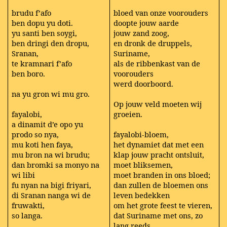
brudu f’afo
bloed van onze voorouders
ben dopu yu doti.
doopte jouw aarde
yu santi ben soygi,
jouw zand zoog,
ben dringi den dropu,
en dronk de druppels,
Sranan,
Suriname,
te kramnari f’afo
als de ribbenkast van de
ben boro.
voorouders
werd doorboord.
na yu gron wi mu gro.
Op jouw veld moeten wij
fayalobi,
groeien.
a dinamit d’e opo yu
prodo so nya,
fayalobi-bloem,
mu koti hen faya,
het dynamiet dat met een
mu bron na wi brudu;
klap jouw pracht ontsluit,
dan bromki sa monyo na
moet bliksemen,
wi libi
moet branden in ons bloed;
fu nyan na bigi friyari,
dan zullen de bloemen ons
di Sranan nanga wi de
leven bedekken
fruwakti,
om het grote feest te vieren,
so langa.
dat Suriname met ons, zo
lang reeds