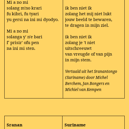
Mi a no mi
solang m'no krari
ik ben niet ik
fu kibri, fu tyari
zolang het mij niet lukt
yu gersi na ini mi dyodyo.
jouw beeld te bewaren,
te dragen in mijn ziel.
Mi a no mi
solanga y' n'e bari
ik ben niet ik
f' prisir' ofu pen
zolang je 't niet
na ini mi sten.
uitschreeuwt
van vreugde of van pijn
in mijn stem.
Vertaald uit het Sranantongo
(Suriname) door Michel
Berchem, Jan Bongers en
Michiel van Kempen
Sranan
Suriname