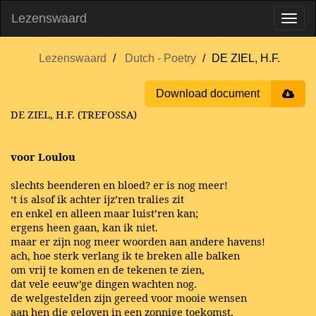
Lezenswaard
Lezenswaard
Dutch - Poetry
DE ZIEL, H.F.
Download document
DE ZIEL, H.F. (TREFOSSA)
voor Loulou
slechts beenderen en bloed? er is nog meer!
‘t is alsof ik achter ijz’ren tralies zit
en enkel en alleen maar luist’ren kan;
ergens heen gaan, kan ik niet.
maar er zijn nog meer woorden aan andere havens!
ach, hoe sterk verlang ik te breken alle balken
om vrij te komen en de tekenen te zien,
dat vele eeuw’ge dingen wachten nog.
de welgestelden zijn gereed voor mooie wensen
aan hen die geloven in een zonnige toekomst,