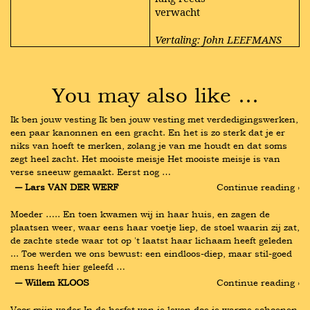
verwacht
Vertaling: John LEEFMANS
You may also like …
Ik ben jouw vesting Ik ben jouw vesting met verdedigingswerken, 
een paar kanonnen en een gracht. En het is zo sterk dat je er 
niks van hoeft te merken, zolang je van me houdt en dat soms 
zegt heel zacht. Het mooiste meisje Het mooiste meisje is van 
verse sneeuw gemaakt. Eerst nog …
― Lars VAN DER WERF
Continue reading ›
Moeder ….. En toen kwamen wij in haar huis, en zagen de 
plaatsen weer, waar eens haar voetje liep, de stoel waarin zij zat, 
de zachte stede waar tot op 't laatst haar lichaam heeft geleden 
... Toe werden we ons bewust: een eindloos-diep, maar stil-goed 
mens heeft hier geleefd …
― Willem KLOOS
Continue reading ›
Voor mijn vader In de herfst van je leven doe je warme schoenen 