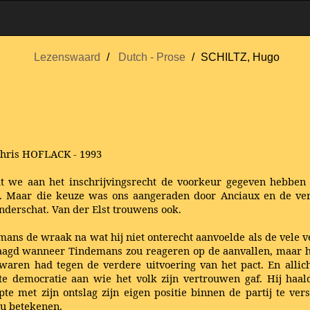
Lezenswaard
Dutch - Prose
SCHILTZ, Hugo
Chris HOFLACK - 1993
at we aan het inschrijvingsrecht de voorkeur gegeven hebben
ten. Maar die keuze was ons aangeraden door Anciaux en de ve
onderschat. Van der Elst trouwens ook.
ns de wraak na wat hij niet onterecht aanvoelde als de vele v
vraagd wanneer Tindemans zou reageren op de aanvallen, maar hi
ezwaren had tegen de verdere uitvoering van het pact. En allich
e democratie aan wie het volk zijn vertrouwen gaf. Hij haa
e met zijn ontslag zijn eigen positie binnen de partij te vers
ou betekenen.