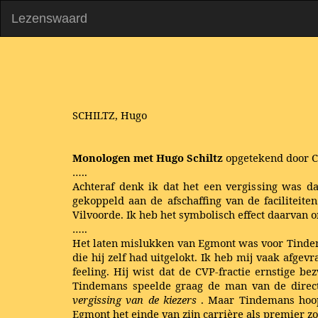
Lezenswaard
SCHILTZ, Hugo
Monologen met Hugo Schiltz
opgetekend door 
…..
Achteraf denk ik dat het een vergissing was d
gekoppeld aan de afschaffing van de facilitei
Vilvoorde. Ik heb het symbolisch effect daarvan 
…..
Het laten mislukken van Egmont was voor Tindema
die hij zelf had uitgelokt. Ik heb mij vaak afge
feeling. Hij wist dat de CVP-fractie ernstige b
Tindemans speelde graag de man van de direct
vergissing
van de kiezers
. Maar Tindemans hoopt
Egmont het einde van zijn carrière als premier z