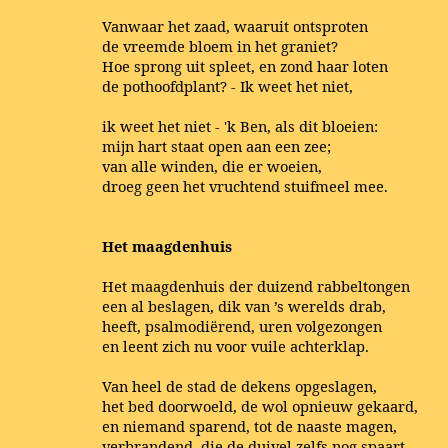
Vanwaar het zaad, waaruit ontsproten
de vreemde bloem in het graniet?
Hoe sprong uit spleet, en zond haar loten
de pothoofdplant? - Ik weet het niet,
ik weet het niet - 'k Ben, als dit bloeien:
mijn hart staat open aan een zee;
van alle winden, die er woeien,
droeg geen het vruchtend stuifmeel mee.
Het maagdenhuis
Het maagdenhuis der duizend rabbeltongen
een al beslagen, dik van ’s werelds drab,
heeft, psalmodiërend, uren volgezongen
en leent zich nu voor vuile achterklap.
Van heel de stad de dekens opgeslagen,
het bed doorwoeld, de wol opnieuw gekaard,
en niemand sparend, tot de naaste magen,
verbrandend, die de duivel zelfs nog spaart.