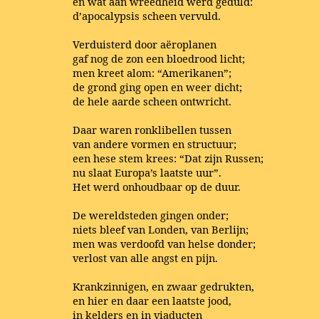
en wat aan wreedheid werd geduld:
d’apocalypsis scheen vervuld.
Verduisterd door aëroplanen
gaf nog de zon een bloedrood licht;
men kreet alom: “Amerikanen”;
de grond ging open en weer dicht;
de hele aarde scheen ontwricht.
Daar waren ronklibellen tussen
van andere vormen en structuur;
een hese stem krees: “Dat zijn Russen;
nu slaat Europa’s laatste uur”.
Het werd onhoudbaar op de duur.
De wereldsteden gingen onder;
niets bleef van Londen, van Berlijn;
men was verdoofd van helse donder;
verlost van alle angst en pijn.
Krankzinnigen, en zwaar gedrukten,
en hier en daar een laatste jood,
in kelders en in viaducten