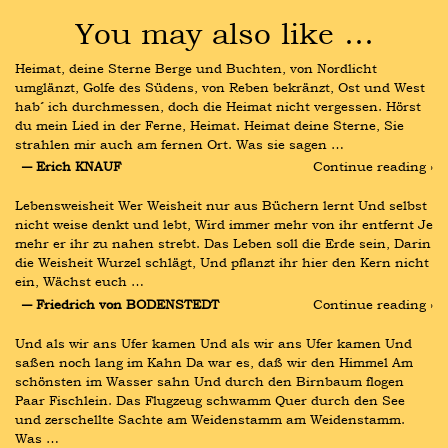
You may also like …
Heimat, deine Sterne Berge und Buchten, von Nordlicht 
umglänzt, Golfe des Südens, von Reben bekränzt, Ost und West 
hab´ ich durchmessen, doch die Heimat nicht vergessen. Hörst 
du mein Lied in der Ferne, Heimat. Heimat deine Sterne, Sie 
strahlen mir auch am fernen Ort. Was sie sagen …
― Erich KNAUF
Continue reading ›
Lebensweisheit Wer Weisheit nur aus Büchern lernt Und selbst 
nicht weise denkt und lebt, Wird immer mehr von ihr entfernt Je 
mehr er ihr zu nahen strebt. Das Leben soll die Erde sein, Darin 
die Weisheit Wurzel schlägt, Und pflanzt ihr hier den Kern nicht 
ein, Wächst euch …
― Friedrich von BODENSTEDT
Continue reading ›
Und als wir ans Ufer kamen Und als wir ans Ufer kamen Und 
saßen noch lang im Kahn Da war es, daß wir den Himmel Am 
schönsten im Wasser sahn Und durch den Birnbaum flogen 
Paar Fischlein. Das Flugzeug schwamm Quer durch den See 
und zerschellte Sachte am Weidenstamm am Weidenstamm. 
Was …