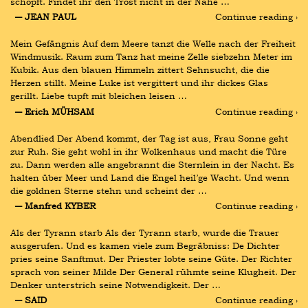
schöpft. Findet ihr den Trost nicht in der Nähe …
― JEAN PAUL
Continue reading ›
Mein Gefängnis Auf dem Meere tanzt die Welle nach der Freiheit 
Windmusik. Raum zum Tanz hat meine Zelle siebzehn Meter im 
Kubik. Aus den blauen Himmeln zittert Sehnsucht, die die 
Herzen stillt. Meine Luke ist vergittert und ihr dickes Glas 
gerillt. Liebe tupft mit bleichen leisen …
― Erich MÜHSAM
Continue reading ›
Abendlied Der Abend kommt, der Tag ist aus, Frau Sonne geht 
zur Ruh. Sie geht wohl in ihr Wolkenhaus und macht die Türe 
zu. Dann werden alle angebrannt die Sternlein in der Nacht. Es 
halten über Meer und Land die Engel heil’ge Wacht. Und wenn 
die goldnen Sterne stehn und scheint der …
― Manfred KYBER
Continue reading ›
Als der Tyrann starb Als der Tyrann starb, wurde die Trauer 
ausgerufen. Und es kamen viele zum Begräbniss: De Dichter 
pries seine Sanftmut. Der Priester lobte seine Güte. Der Richter 
sprach von seiner Milde Der General rühmte seine Klugheit. Der 
Denker unterstrich seine Notwendigkeit. Der …
― SAID
Continue reading ›