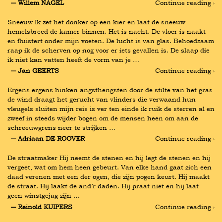
― Willem NAGEL
Continue reading ›
Sneeuw Ik zet het donker op een kier en laat de sneeuw 
hemelsbreed de kamer binnen. Het is nacht. De vloer is naakt 
en fluistert onder mijn voeten. De lucht is van glas. Behoedzaam 
raap ik de scherven op nog voor er iets gevallen is. De slaap die 
ik niet kan vatten heeft de vorm van je …
― Jan GEERTS
Continue reading ›
Ergens ergens hinken angsthengsten door de stilte van het gras 
de wind draagt het gerucht van vlinders die verwaand hun 
vleugels sluiten mijn reis is ver ten einde ik ruik de sterren al en 
zweef in steeds wijder bogen om de mensen heen om aan de 
schreeuwgrens neer te strijken …
― Adriaan DE ROOVER
Continue reading ›
De straatmaker Hij neemt de stenen en hij legt de stenen en hij 
vergeet, wat om hem heen gebeurt. Van elke hand gaat zich een 
daad verenen met een der ogen, die zijn pogen keurt. Hij maakt 
de straat. Hij laakt de and’r daden. Hij praat niet en hij laat 
geen winstgejag zijn …
― Reinold KUIPERS
Continue reading ›