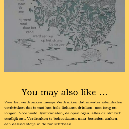
You may also like …
Voor het verdronken meisje Verdrinken dat is water ademhalen, 
verdrinken dat is met het hele lichaam drinken, met tong en 
longen. Voorhoofd, lymfkanalen, de open ogen, alles drinkt zich 
eindlijk zat. Verdrinken is behoedzaam naar beneden zinken, 
een dalend stofje in de zonlichtbaan …