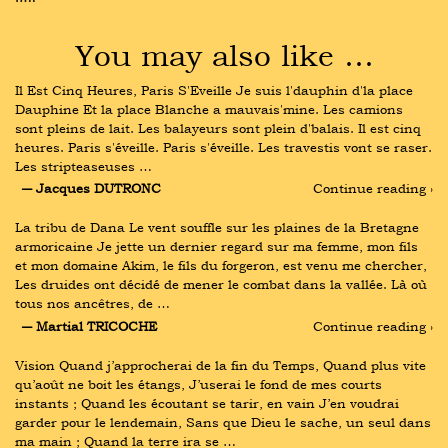
You may also like …
Il Est Cinq Heures, Paris S'Eveille Je suis l'dauphin d'la place 
Dauphine Et la place Blanche a mauvais'mine. Les camions 
sont pleins de lait. Les balayeurs sont plein d'balais. Il est cinq 
heures. Paris s'éveille. Paris s'éveille. Les travestis vont se raser. 
Les stripteaseuses …
― Jacques DUTRONC
Continue reading ›
La tribu de Dana Le vent souffle sur les plaines de la Bretagne 
armoricaine Je jette un dernier regard sur ma femme, mon fils 
et mon domaine Akim, le fils du forgeron, est venu me chercher, 
Les druides ont décidé de mener le combat dans la vallée. Là où 
tous nos ancêtres, de …
― Martial TRICOCHE
Continue reading ›
Vision Quand j’approcherai de la fin du Temps, Quand plus vite 
qu’août ne boit les étangs, J’userai le fond de mes courts 
instants ; Quand les écoutant se tarir, en vain J’en voudrai 
garder pour le lendemain, Sans que Dieu le sache, un seul dans 
ma main ; Quand la terre ira se …