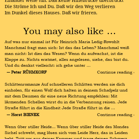
Die Ströme Ich und Du. Daß wir den Weg verlieren
Im Dunkel dieses Hauses.
Daß wir frieren.
You may also like …
Auf was nur einmal ist Für Heinrich Maria Ledig-Rowohlt 
Manchmal fragt man sich: Ist das das Leben? Manchmal weiß 
man nicht: Ist dies das Wesen? Wenn du aufwachst, ist die 
Klappe zu. Nichts eratmet, alles angelesen, siehe, das bist du. 
Und du denkst vielleicht: ich gehe unter …
― Peter RÜHMKORF
Continue reading ›
Schlittenromanze Auf schnelleren Schlitten werden sie dich 
einholen, für einen Wolf dich halten in deinem Schafpelz und 
mit dem Daumen dir eine neue Richtung empfehlen: Mit 
lärmenden Schellen wirst du in die Verbannung reisen. Jede 
Straße führt in die Kindheit Jede Straße führt in die …
― Horst BIENEK
Continue reading ›
Wenn über stiller Heide... Wenn über stiller Heide des Mondes 
Sichel schwebt, mag lösen sich vom Leide Herz, das in Leiden 
bebt. Tritt vor aus deiner Kammer und trage deinen Schmerz, 