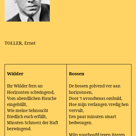
TOLLER, Ernst
Wälder
Bossen
Ihr Wälder fern an
De bossen golvend ver aan
Horizonten schwingend,
horizonnen,
Vom abendlichen Hauche
Door 't avondwaas omhuld,
eingehüllt,
Hoe mijn verlangen vredig hen
Wie meine Sehnsucht
vervult,
friedlich euch erfüllt,
Een paar minuten smart
Minuten Schmerz der Haft
bedwongen.
bezwingend.
Mijn voorhoofd tegen ijzeren