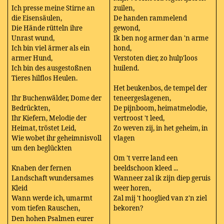
Ich presse meine Stirne an
zuilen,
die Eisensäulen,
De handen rammelend
Die Hände rütteln ihre
gewond,
Unrast wund,
Ik ben nog armer dan 'n arme
Ich bin viel ärmer als ein
hond,
armer Hund,
Verstoten dier, zo hulp'loos
Ich bin des ausgestoßnen
huilend.
Tieres hilflos Heulen.
Het beukenbos, de tempel der
Ihr Buchenwälder, Dome der
teneergeslagenen,
Bedrückten,
De pijnboom, heimatmelodie,
Ihr Kiefern, Melodie der
vertroost 't leed,
Heimat, tröstet Leid,
Zo weven zij, in het geheim, in
Wie wobet ihr geheimnisvoll
vlagen
um den beglückten
Om 't verre land een
Knaben der fernen
beeldschoon kleed ...
Landschaft wundersames
Wanneer zal ik zijn diep geruis
Kleid
weer horen,
Wann werde ich, umarmt
Zal mij 't hooglied van z'n ziel
vom tiefen Rauschen,
bekoren?
Den hohen Psalmen eurer