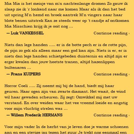
Mia Mia is het meisje van m'n nachtenlange dromen Zo gauw ik 
slaap zie ik 'r lonkend naar me komen Maar als ik dan het bed 
uit spring M'n hemd en broek aantrek M'n vingers naar haar 
blote benen uitstrek Kan ze steeds weer op 't randje af ontkomen 
Mia Misschien krijg ik je ooit nog …
― Luk VANKESSEL
Continue reading ›
Niets dan lege handen ….. er is de botte pech er is de rotte pijn, 
de pijn zo gek als alleen maar een god kan zijn. Niets is er, er is 
niets dan lege handen schietgebeden duisternis en altijd zijn er 
erger kwalen dan jouw heetste tranen, altijd hazenlippen 
bultenaren …
― Frans KUIPERS
Continue reading ›
Horror Coeli ….. Zij neemt mij bij de hand, biedt mij haar 
geuren. Haar ogen zijn van zwarte diamant. Het waait, de wind 
wil haar gewaden scheuren. Zij zegt: Omwikkel mij met uw 
verstand. En over weiden waar het vee vreemd loeide en angstig 
voor mijn vluchtig strelen was …
― Willem Frederik HERMANS
Continue reading ›
Voor mijn vader In de herfst van je leven doe je warme schoenen 
aan en een stevige jas tegen het guur Je trekt nog eenmaal een 