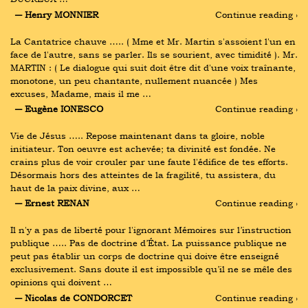
― Henry MONNIER
Continue reading ›
La Cantatrice chauve ….. ( Mme et Mr. Martin s'assoient l'un en 
face de l'autre, sans se parler. Ils se sourient, avec timidité ). Mr. 
MARTIN : ( Le dialogue qui suit doit être dit d'une voix traînante, 
monotone, un peu chantante, nullement nuancée ) Mes 
excuses, Madame, mais il me …
― Eugène IONESCO
Continue reading ›
Vie de Jésus ….. Repose maintenant dans ta gloire, noble 
initiateur. Ton oeuvre est achevée; ta divinité est fondée. Ne 
crains plus de voir crouler par une faute l'édifice de tes efforts. 
Désormais hors des atteintes de la fragilité, tu assistera, du 
haut de la paix divine, aux …
― Ernest RENAN
Continue reading ›
Il n'y a pas de liberté pour l'ignorant Mémoires sur l’instruction 
publique ….. Pas de doctrine d’État. La puissance publique ne 
peut pas établir un corps de doctrine qui doive être enseigné 
exclusivement. Sans doute il est impossible qu’il ne se mêle des 
opinions qui doivent …
― Nicolas de CONDORCET
Continue reading ›