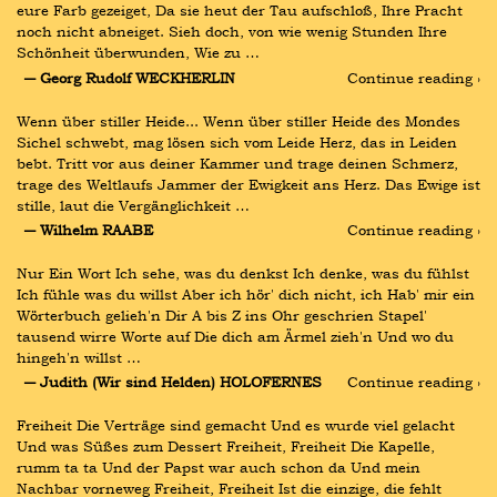
eure Farb gezeiget, Da sie heut der Tau aufschloß, Ihre Pracht 
noch nicht abneiget. Sieh doch, von wie wenig Stunden Ihre 
Schönheit überwunden, Wie zu …
― Georg Rudolf WECKHERLIN
Continue reading ›
Wenn über stiller Heide... Wenn über stiller Heide des Mondes 
Sichel schwebt, mag lösen sich vom Leide Herz, das in Leiden 
bebt. Tritt vor aus deiner Kammer und trage deinen Schmerz, 
trage des Weltlaufs Jammer der Ewigkeit ans Herz. Das Ewige ist 
stille, laut die Vergänglichkeit …
― Wilhelm RAABE
Continue reading ›
Nur Ein Wort Ich sehe, was du denkst Ich denke, was du fühlst 
Ich fühle was du willst Aber ich hör' dich nicht, ich Hab' mir ein 
Wörterbuch gelieh'n Dir A bis Z ins Ohr geschrien Stapel' 
tausend wirre Worte auf Die dich am Ärmel zieh'n Und wo du 
hingeh'n willst …
― Judith (Wir sind Helden) HOLOFERNES
Continue reading ›
Freiheit Die Verträge sind gemacht Und es wurde viel gelacht 
Und was Süßes zum Dessert Freiheit, Freiheit Die Kapelle, 
rumm ta ta Und der Papst war auch schon da Und mein 
Nachbar vorneweg Freiheit, Freiheit Ist die einzige, die fehlt 