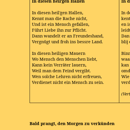
In diesen heil'gen Hallen
In d
In diesen heil'gen Hallen,
In d
Kennt man die Rache nicht,
ken
Und ist ein Mensch gefallen,
en i
Führt Liebe ihn zur Pflicht.
leid
Dann wandelt er an Freundeshand,
Dan 
Vergnügt und froh ins bessre Land.
blij
In diesen heiligen Mauern
Bin
Wo Mensch den Menschen liebt,
waa
Kann kein Verräter lauern,
kan 
Weil man dem Feind vergibt.
omda
Wen solche Lehren nicht erfreuen,
Wie 
Verdienet nicht ein Mensch zu sein.
verd
(Ver
Bald prangt, den Morgen zu verkünden