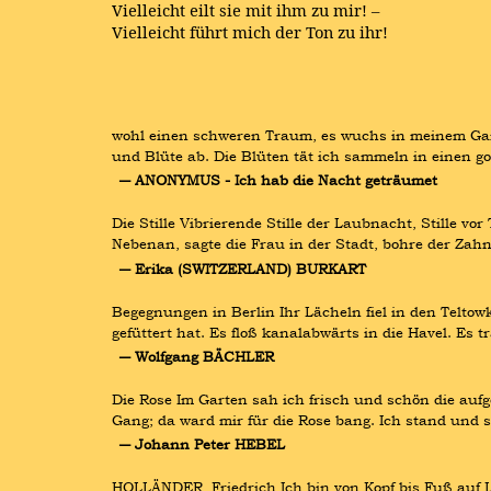
Vielleicht eilt sie mit ihm zu mir! –
Vielleicht führt mich der Ton zu ihr!
wohl einen schweren Traum, es wuchs in meinem Gar
und Blüte ab. Die Blüten tät ich sammeln in einen go
― ANONYMUS - Ich hab die Nacht geträumet
Die Stille Vibrierende Stille der Laubnacht, Stille vo
Nebenan, sagte die Frau in der Stadt, bohre der Zahn
― Erika (SWITZERLAND) BURKART
Begegnungen in Berlin Ihr Lächeln fiel in den Teltow
gefüttert hat. Es floß kanalabwärts in die Havel. E
― Wolfgang BÄCHLER
Die Rose Im Garten sah ich frisch und schön die aufg
Gang; da ward mir für die Rose bang. Ich stand und s
― Johann Peter HEBEL
HOLLÄNDER, Friedrich Ich bin von Kopf bis Fuß auf Li