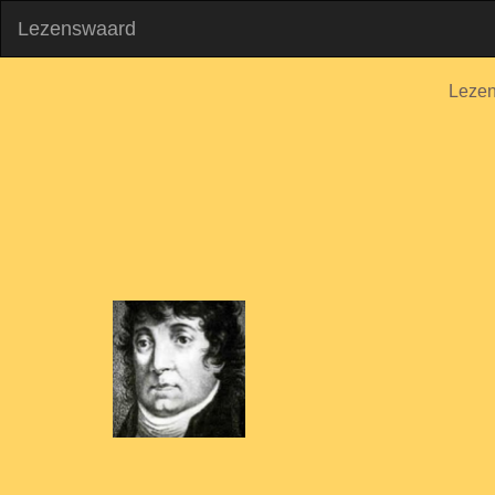
Lezenswaard
Leze