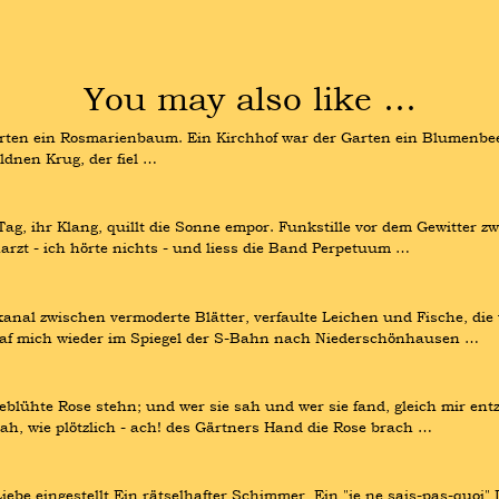
You may also like …
ten ein Rosmarienbaum. Ein Kirchhof war der Garten ein Blumenbee
ldnen Krug, der fiel …
r Tag, ihr Klang, quillt die Sonne empor. Funkstille vor dem Gewitter z
arzt - ich hörte nichts - und liess die Band Perpetuum …
kanal zwischen vermoderte Blätter, verfaulte Leichen und Fische, die 
s traf mich wieder im Spiegel der S-Bahn nach Niederschönhausen …
eblühte Rose stehn; und wer sie sah und wer sie fand, gleich mir ent
ah, wie plötzlich - ach! des Gärtners Hand die Rose brach …
ebe eingestellt Ein rätselhafter Schimmer, Ein "je ne sais-pas-quoi"