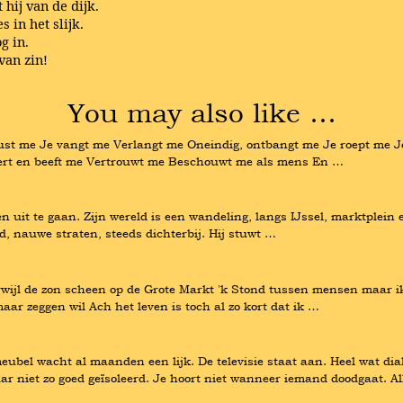
hij van de dijk.
s in het slijk.
og in.
 van zin!
You may also like …
st me Je vangt me Verlangt me Oneindig, ontbangt me Je roept me Je h
ddert en beeft me Vertrouwt me Beschouwt me als mens En …
n uit te gaan. Zijn wereld is een wandeling, langs IJssel, marktplein 
d, nauwe straten, steeds dichterbij. Hij stuwt …
wijl de zon scheen op de Grote Markt 'k Stond tussen mensen maar ik 
maar zeggen wil Ach het leven is toch al zo kort dat ik …
meubel wacht al maanden een lijk. De televisie staat aan. Heel wat di
r niet zo goed geïsoleerd. Je hoort niet wanneer iemand doodgaat. A