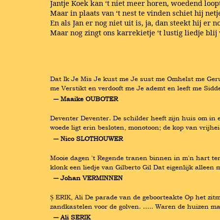
Jantje Koek kan ‘t niet meer horen, woedend loopt 
Maar in plaats van ‘t nest te vinden schiet hij netje
En als Jan er nog niet uit is, ja, dan steekt hij er n
Maar nog zingt ons karrekietje ‘t lustig liedje blij
Dat Ik Je Mis Je kust me Je sust me Omhelst me Geru
me Verstikt en verdooft me Je ademt en leeft me Si
― Maaike OUBOTER
Deventer Deventer. De schilder heeft zijn huis om in e
woede ligt erin besloten, monotoon; de kop van vrijhei
― Nico SLOTHOUWER
Mooie dagen 't Regende tranen binnen in m'n hart ter
klonk een liedje van Gilberto Gil Dat eigenlijk alleen 
― Johan VERMINNEN
Ș ERIK, Ali De parade van de geboorteakte Op het zit
zandkastelen voor de golven. ….. Waren de huizen maa
― Ali SERIK