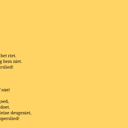
,
het riet.
ag hem niet.
rslied!
 niet!
goed,
 doet.
leine deugeniet,
pperslied!