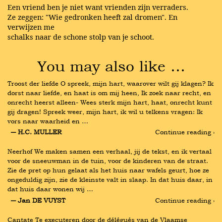
Een vriend ben je niet want vrienden zijn verraders.
Ze zeggen: "Wie gedronken heeft zal dromen". En
verwijzen me
schalks naar de schone stolp van je schoot.
You may also like …
Troost der liefde O spreek, mijn hart, waarover wilt gij klagen? Ik 
dorst naar liefde, en haat is om mij heen, Ik zoek naar recht, en 
onrecht heerst alleen- Wees sterk mijn hart, haat, onrecht kunt 
gij dragen! Spreek weer, mijn hart, ik wil u telkens vragen: Ik 
vors naar waarheid en …
― H.C. MULLER
Continue reading ›
Neerhof We maken samen een verhaal, jij de tekst, en ik vertaal 
voor de sneeuwman in de tuin, voor de kinderen van de straat. 
Zie de pret op hun gelaat als het huis naar wafels geurt, hoe ze 
ongeduldig zijn, zie de kleinste valt in slaap. In dat huis daar, in 
dat huis daar wonen wij …
― Jan DE VUYST
Continue reading ›
Cantate Te executeren door de délégués van de Vlaamse 