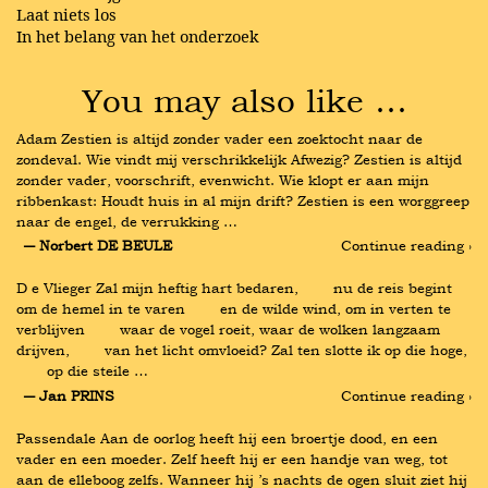
Laat niets los
In het belang van het onderzoek
You may also like …
Adam Zestien is altijd zonder vader een zoektocht naar de 
zondeval. Wie vindt mij verschrikkelijk Afwezig? Zestien is altijd 
zonder vader, voorschrift, evenwicht. Wie klopt er aan mijn 
ribbenkast: Houdt huis in al mijn drift? Zestien is een worggreep 
naar de engel, de verrukking …
― Norbert DE BEULE
Continue reading ›
D e Vlieger Zal mijn heftig hart bedaren,        nu de reis begint 
om de hemel in te varen        en de wilde wind, om in verten te 
verblijven        waar de vogel roeit, waar de wolken langzaam 
drijven,        van het licht omvloeid? Zal ten slotte ik op die hoge, 
       op die steile …
― Jan PRINS
Continue reading ›
Passendale Aan de oorlog heeft hij een broertje dood, en een 
vader en een moeder. Zelf heeft hij er een handje van weg, tot 
aan de elleboog zelfs. Wanneer hij ’s nachts de ogen sluit ziet hij 