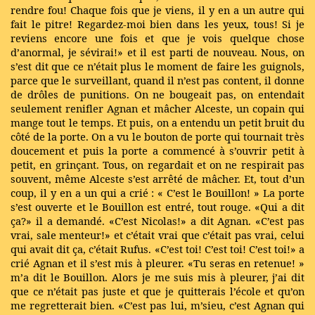
rendre fou! Chaque fois que je viens, il y en a un autre qui
fait le pitre! Regardez-moi bien dans les yeux, tous! Si je
reviens encore une fois et que je vois quelque chose
d’anormal, je sévirai!» et il est parti de nouveau. Nous, on
s’est dit que ce n’était plus le moment de faire les guignols,
parce que le surveillant, quand il n’est pas content, il donne
de drôles de punitions. On ne bougeait pas, on entendait
seulement renifler Agnan et mâcher Alceste, un copain qui
mange tout le temps. Et puis, on a entendu un petit bruit du
côté de la porte. On a vu le bouton de porte qui tournait très
doucement et puis la porte a commencé à s’ouvrir petit à
petit, en grinçant. Tous, on regardait et on ne respirait pas
souvent, même Alceste s’est arrêté de mâcher. Et, tout d’un
coup, il y en a un qui a crié : « C’est le Bouillon! » La porte
s’est ouverte et le Bouillon est entré, tout rouge. «Qui a dit
ça?» il a demandé. «C’est Nicolas!» a dit Agnan. «C’est pas
vrai, sale menteur!» et c’était vrai que c’était pas vrai, celui
qui avait dit ça, c’était Rufus. «C’est toi! C’est toi! C’est toi!» a
crié Agnan et il s’est mis à pleurer. «Tu seras en retenue! »
m’a dit le Bouillon. Alors je me suis mis à pleurer, j’ai dit
que ce n’était pas juste et que je quitterais l’école et qu’on
me regretterait bien. «C’est pas lui, m’sieu, c’est Agnan qui