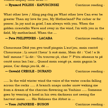
― Ryszard POLISH - KAPUSCINSKI
Continue reading ›
What other love / Aling pag-ibig pa What other love Can ever be 
greater Than my love for you, My Motherland? For richer or for 
poorer, In joy and in grief, I am always with you. When the 
golden ricestalks Wave and sway in the wind, I'm with you in the 
field, My motherland. When the …
― Pete PHILIPPINES - LACABA
Continue reading ›
Choucoune Dèiè yon gwo touff pingoin L'aut'jou, moin contré 
Choucoune ; Li sourit l'heur' li ouè moin, Moin dit : "Ciel ! a là 
bell' moune !" Li dit : "Ou trouvez çà, cher ?" P'tits oéseaux ta pé 
couté nous lan l'air... Quand moin songé ça, moin gagnin la 
peine, Car dimpi jou-là, dé …
― Oswald CREOLE - DURAND
Continue reading ›
….. In the wild winter wind the voice of the water cracks falling 
across the rocks ….. A branch snaps under snow waking me 
from a dream of the cherries flowering on Yoshino ….. Someone 
goes by wearing a hood in his own darkness not seeing the 
harvest moon ….. His Holiness the Abbot is …
― Yosa JAPANESE - BUSON
Continue reading ›