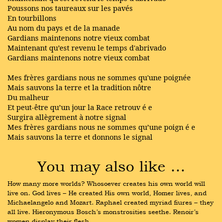
Poussons nos taureaux sur les pavés
En tourbillons
Au nom du pays et de la manade
Gardians maintenons notre vieux combat
Maintenant qu’est revenu le temps d'abrivado
Gardians maintenons notre vieux combat
Mes frères gardians nous ne sommes qu'une poignée
Mais sauvons la terre et la tradition nôtre
Du malheur
Et peut-être qu’un jour la Race retrouv
é
e
Surgira allègrement à notre signal
Mes frères gardians nous ne sommes qu’une poign
é
e
Mais sauvons la terre et donnons le signal
You may also like …
How many more worlds? Whosoever creates his own world will 
live on. God lives – He created His own world, Homer lives, and 
Michaelangelo and Mozart. Raphael created myriad fiures – they 
all live. Hieronymous Bosch’s monstrosities seethe. Renoir’s 
women display their flesh …