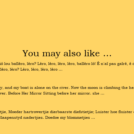
You may also like …
lou baïlèro, lèro? Lèro, lèro, lèro, lèro, baïlèro lô! È n'aï pas gaïré, è dió
lèro, lèro? Lèro, lèro, lèro, lèro …
y, and my boat is alone on the river. Now the moon is climbing the hea
ver. Before Her Mirror Sitting before her mirror. she …
tjie, Moeder hartrowertjie dierbaarste diefstietjie; Luister hoe fluiste
, Slaapenstyd nadertjies. Doedoe my blommetjies …