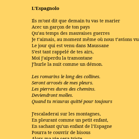
L’Espagnolo
Ils m’ont dit que demain tu vas te marier
Acec un garçon de ton pays
Qu’au temps des mauvaises guerres
Je t’aimais, au moment même où nous t’avions vu
Le jour qui est venu dans Maussane
S’est tant rappelé de tes airs,
Moi j’aiperdu la tramontane
J’hurle la nuit comme un démon.
Les romarins le long des collines.
Seront arrosés de mes pleurs.
Les pierres dures des chemins.
Deviendront molles.
Quand tu m'auras quitté pour toujours
J’escaladerai sur les montagnes,
En pleurant comme un petit enfant,
En sachant qu’un enfant de l’Espagne
Pourra te couvrir de bisous
Alors ma vie sera triste,