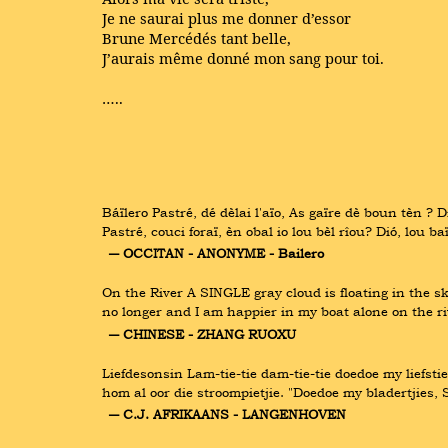
Je ne saurai plus me donner d’essor
Brune Mercédés tant belle,
J’aurais même donné mon sang pour toi.
…..
Báïlero Pastré, dé dèlai l'aïo, As gaïre dè boun tèn ? Dió 
Pastré, couci foraï, èn obal io lou bèl rîou? Dió, lou baï
― OCCITAN - ANONYME - Bailero
On the River A SINGLE gray cloud is floating in the sk
no longer and I am happier in my boat alone on the ri
― CHINESE - ZHANG RUOXU
Liefdesonsin Lam-tie-tie dam-tie-tie doedoe my liefstie
hom al oor die stroompietjie. "Doedoe my bladertjies
― C.J. AFRIKAANS - LANGENHOVEN