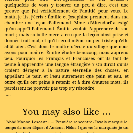
quelquefois de vous y trouver un peu à dire, c’est une
preuve que j’ai véritablement de l’amitié pour vous. Le
matin je lis, j’écris : Émilie et Josephine prennent dans ma
chambre une leçon d’allemand. Mme. d’Altendorf a exigé
qu’on apprît l’allemand. Émilie vouloit l’apprendre de son
mari ; mais sa belle-mere a cru que la leçon ainsi prise et
donnée iroit mal, et qu’il seroit même un peu triste qu’elle
allât bien. C’est donc le maître d’école du village que nous
avons pour maître. Émilie étudie beaucoup, mais apprend
peu. Pourquoi les François et Françoises ont-ils tant de
peine à apprendre une langue étrangère ? On diroit qu’ils
croient déroger à la nature éternelle des choses, en
appellant le pain et l’eau autrement que pain et eau, et
outre qu’ils ont peine à retenir et à dire d’autres mots, ils
paroissent ne pouvoir pas trop s’y résoudre.
…..
You may also like …
l’Abbé Manon Lescaut ….. Première rencontre J'avais marqué le 
temps de mon départ d'Amiens. Hélas ! que ne le marquais-je un 