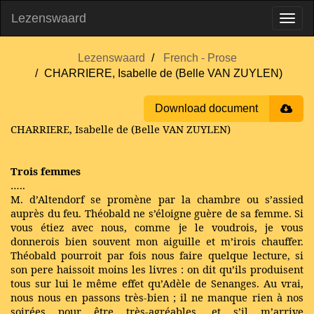
Lezenswaard
Lezenswaard
French - Prose
CHARRIERE, Isabelle de (Belle VAN ZUYLEN)
Download document
CHARRIERE, Isabelle de (Belle VAN ZUYLEN)
Trois femmes
…..
M. d’Altendorf se promène par la chambre ou s’assied
auprès du feu. Théobald ne s’éloigne guère de sa femme. Si
vous étiez avec nous, comme je le voudrois, je vous
donnerois bien souvent mon aiguille et m’irois chauffer.
Théobald pourroit par fois nous faire quelque lecture, si
son pere haissoit moins les livres : on dit qu’ils produisent
tous sur lui le même effet qu’Adèle de Senanges. Au vrai,
nous nous en passons très-bien ; il ne manque rien à nos
soirées pour être très-agréables, et s’il m’arrive