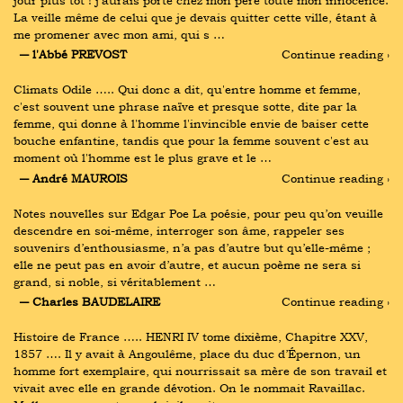
jour plus tôt ! j'aurais porté chez mon père toute mon innocence. 
La veille même de celui que je devais quitter cette ville, étant à 
me promener avec mon ami, qui s …
― l'Abbé PREVOST
Continue reading ›
Climats Odile ….. Qui donc a dit, qu'entre homme et femme, 
c'est souvent une phrase naïve et presque sotte, dite par la 
femme, qui donne à l'homme l'invincible envie de baiser cette 
bouche enfantine, tandis que pour la femme souvent c'est au 
moment où l'homme est le plus grave et le …
― André MAUROIS
Continue reading ›
Notes nouvelles sur Edgar Poe La poésie, pour peu qu’on veuille 
descendre en soi-même, interroger son âme, rappeler ses 
souvenirs d’enthousiasme, n’a pas d’autre but qu’elle-même ; 
elle ne peut pas en avoir d’autre, et aucun poème ne sera si 
grand, si noble, si véritablement …
― Charles BAUDELAIRE
Continue reading ›
Histoire de France ….. HENRI IV tome dixième, Chapitre XXV, 
1857 …. Il y avait à Angoulême, place du duc d’Épernon, un 
homme fort exemplaire, qui nourrissait sa mère de son travail et 
vivait avec elle en grande dévotion. On le nommait Ravaillac. 