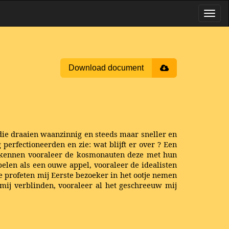
Download document
die draaien waanzinnig en steeds maar sneller en
g perfectioneerden en zie: wat blijft er over ? Een
verkennen vooraleer de kosmonauten deze met hun
len als een ouwe appel, vooraleer de idealisten
e profeten mij Eerste bezoeker in het ootje nemen
 mij verblinden, vooraleer al het geschreeuw mij