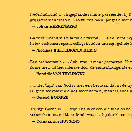
Nederhalfrond ….. Ingeplande ruimte passeerde Hij th
grijsgeworden westen. Vrouw met boek, jongetje met b
― Johan HERRENBERG
Camera Obscura De familie Stastok ….. Had ik tot nog
hele voorkomen sprak collegehouden uit; zijn gehele l
― Nicolaas (HILDEBRAND) BEETS
Een orchectomie ….. Ach, was ik maar gestorven. Kre
ik me niet, tot het uiterste door de samenhangende e
― Hendrik VAN TEYLINGEN
….. Het ´zijn´ van God is niet een bestaan dat in de ti
is, geen toekomst die nog moet komen, maar is alles n
― Gerard BODIFEE
Trijntje Cornelis ….. trijn Het is er één die flink o
verstreken. marie Maar kind, waar is hij dan? Toe, zeg 
― Constantijn HUYGENS