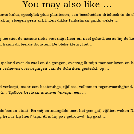
You may also like …
ans links, speelplek plus plantsoen, een bescheiden driehoek in de o
al, zij sloegen geen acht. Een dikke Pinkelman ginds wekte …
 toe niet de minste notie van mijn heer en neef gehad, zoras hij de 
ichaam dicteerde dictaten. De bleke kleur, het …
upelend over de zaal en de gangen, overzag ik mijn mensenleven en b
n verheven overwegingen van de Schriften gesterkt, op …
jd verloopt, maar een bestendige, tijdloze, volkomen tegenwoordigheid. 
ù… Tijdloos bestaan is zuiver ´er-zijn, een …
p beide benen staat, En mij ontmaagdde toen het pas gaf, vijftien weke
het, is hij hier? trijn Al is hij pas getrouwd, hij gaat …