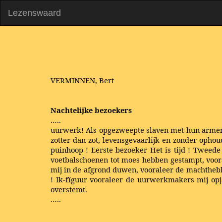
Lezenswaard
VERMINNEN, Bert
Nachtelijke bezoekers
…..
uurwerk! Als opgezweepte slaven met hun armen a
zotter dan zot, levensgevaarlijk en zonder ophoude
puinhoop ! Eerste bezoeker Het is tijd ! Tweed
voetbalschoenen tot moes hebben gestampt, voor
mij in de afgrond duwen, vooraleer de machthebbe
! Ik-fïguur vooraleer de uurwerkmakers mij opja
overstemt.
…..