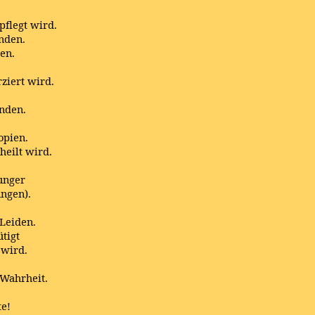
pflegt wird.
nden.
en.
.
rziert wird.
unden.
opien.
heilt wird.
unger
ungen).
 Leiden.
ütigt
 wird.
 Wahrheit.
te!