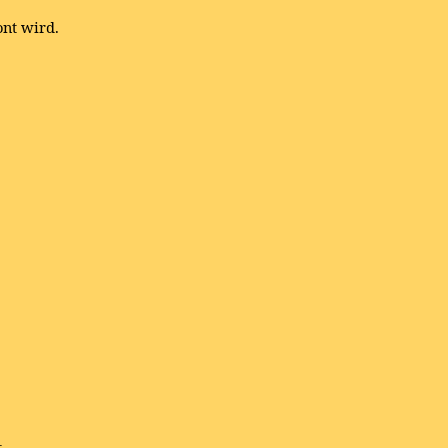
ont wird.
,
,