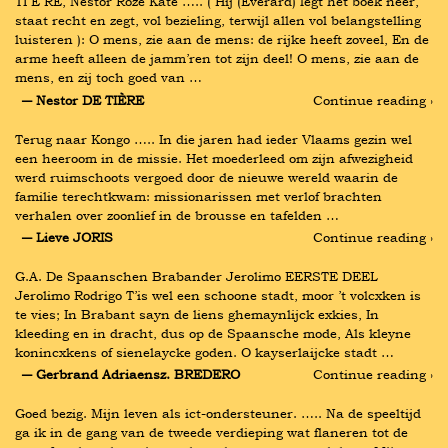
TI È RE, Nestor Roze Kate ….. ( Hij (Everard) legt het boek neer, 
staat recht en zegt, vol bezieling, terwijl allen vol belangstelling 
luisteren ): O mens, zie aan de mens: de rijke heeft zoveel, En de 
arme heeft alleen de jamm’ren tot zijn deel! O mens, zie aan de 
mens, en zij toch goed van …
― Nestor DE TIÈRE
Continue reading ›
Terug naar Kongo ….. In die jaren had ieder Vlaams gezin wel 
een heeroom in de missie. Het moederleed om zijn afwezigheid 
werd ruimschoots vergoed door de nieuwe wereld waarin de 
familie terechtkwam: missionarissen met verlof brachten 
verhalen over zoonlief in de brousse en tafelden …
― Lieve JORIS
Continue reading ›
G.A. De Spaanschen Brabander Jerolimo EERSTE DEEL 
Jerolimo Rodrigo T’is wel een schoone stadt, moor ’t volcxken is 
te vies; In Brabant sayn de liens ghemaynlijck exkies, In 
kleeding en in dracht, dus op de Spaansche mode, Als kleyne 
konincxkens of sienelaycke goden. O kayserlaijcke stadt …
― Gerbrand Adriaensz. BREDERO
Continue reading ›
Goed bezig. Mijn leven als ict-ondersteuner. ….. Na de speeltijd 
ga ik in de gang van de tweede verdieping wat flaneren tot de 