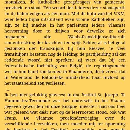
monniken, de Katholieke gezagdragers van gemeente,
provincie en staat. Eén woord der leiders dezer staatspartij
en de leden volgen als één man. Met de hulp van het V.N.V.,
wier leden bijna uitsluitend even vrome Katholieken zijn,
zijn ze bij machte in het parlement iedere Vlaamse
hervorming door te drijven voor dewelke ze zich
inspannen, alle Waals-franskiljonse-liberale
samentrekking der krachten ten spijt. Echter, al is het getal
geslonken der franskiljons bij hun kiesvee, te veel
franskiljons bezetten nog de leiding: de partijleiding zal dat
reddende woord niet spreken: zij weet dat bij een
federalistische inrichting van België, de regeringsmacht
wel in hun hand zou komen in Vlaanderen, doch vreest dat
in Walenland de Katholieke minderheid haar invloed op
het staatsbeleid zou verliezen.
…..
Ik ben niet gelukkig geweest in dat Institut St. Joseph. Te
Hamme-lez-Termonde was het onderwijs in het Vlaams
gegeven geworden en onze knappe ‘meester’ had ons heel
wat geleerd wat dáár niet op de leerrooster stond, ook wat
Frans. De Vlaamse proefondervraging over de
verschillende leervakken, toen moeder mij ter opneming
als leerling in het ‘Institut’ aanmeldde, was gunstig