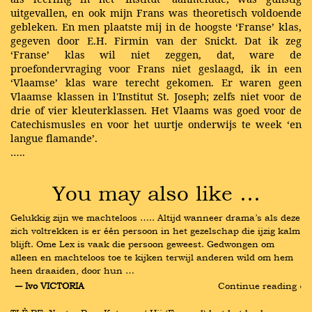
uitgevallen, en ook mijn Frans was theoretisch voldoende
gebleken. En men plaatste mij in de hoogste ‘Franse’ klas,
gegeven door E.H. Firmin van der Snickt. Dat ik zeg
‘Franse’ klas wil niet zeggen, dat, ware de
proefondervraging voor Frans niet geslaagd, ik in een
‘Vlaamse’ klas ware terecht gekomen. Er waren geen
Vlaamse klassen in l'Institut St. Joseph; zelfs niet voor de
drie of vier kleuterklassen. Het Vlaams was goed voor de
Catechismusles en voor het uurtje onderwijs te week ‘en
langue flamande’.
…..
You may also like …
Gelukkig zijn we machteloos ….. Altijd wanneer drama’s als deze 
zich voltrekken is er één persoon in het gezelschap die ijzig kalm 
blijft. Ome Lex is vaak die persoon geweest. Gedwongen om 
alleen en machteloos toe te kijken terwijl anderen wild om hem 
heen draaiden, door hun …
― Ivo VICTORIA
Continue reading ›