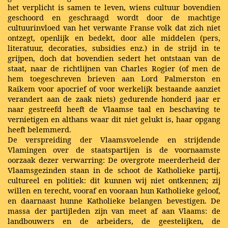
het verplicht is samen te leven, wiens cultuur bovendien
geschoord en geschraagd wordt door de machtige
cultuurinvloed van het verwante Franse volk dat zich niet
ontzegt, openlijk en bedekt, door alle middelen (pers,
literatuur, decoraties, subsidies enz.) in de strijd in te
grijpen, doch dat bovendien sedert het ontstaan van de
staat, naar de richtlijnen van Charles Rogier (of men de
hem toegeschreven brieven aan Lord Palmerston en
Raikem voor apocrief of voor werkelijk bestaande aanziet
verandert aan de zaak niets) gedurende honderd jaar er
naar gestreefd heeft de Vlaamse taal en beschaving te
vernietigen en althans waar dit niet gelukt is, haar opgang
heeft belemmerd.
De verspreiding der Vlaamsvoelende en strijdende
Vlamingen over de staatspartijen is de voornaamste
oorzaak dezer verwarring: De overgrote meerderheid der
Vlaamsgezinden staan in de schoot de Katholieke partij,
cultureel en politiek: dit kunnen wij niet ontkennen; zij
willen en terecht, vooraf en vooraan hun Katholieke geloof,
en daarnaast hunne Katholieke belangen bevestigen. De
massa der partijleden zijn van meet af aan Vlaams: de
landbouwers en de arbeiders, de geestelijken, de