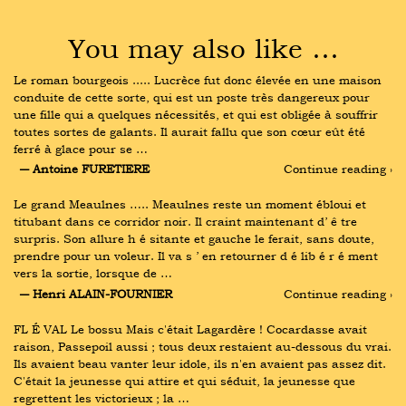
You may also like …
Le roman bourgeois ..... Lucrèce fut donc élevée en une maison 
conduite de cette sorte, qui est un poste très dangereux pour 
une fille qui a quelques nécessités, et qui est obligée à souffrir 
toutes sortes de galants. Il aurait fallu que son cœur eût été 
ferré à glace pour se …
― Antoine FURETIERE
Continue reading ›
Le grand Meaulnes ….. Meaulnes reste un moment ébloui et 
titubant dans ce corridor noir. Il craint maintenant d’ ê tre 
surpris. Son allure h é sitante et gauche le ferait, sans doute, 
prendre pour un voleur. Il va s ’ en retourner d é lib é r é ment 
vers la sortie, lorsque de …
― Henri ALAIN-FOURNIER
Continue reading ›
FL É VAL Le bossu Mais c'était Lagardère ! Cocardasse avait 
raison, Passepoil aussi ; tous deux restaient au-dessous du vrai. 
Ils avaient beau vanter leur idole, ils n'en avaient pas assez dit. 
C'était la jeunesse qui attire et qui séduit, la jeunesse que 
regrettent les victorieux ; la …