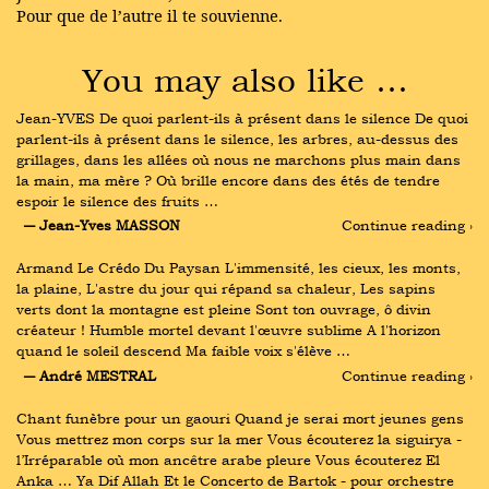
Pour que de l’autre il te souvienne.
You may also like …
Jean-YVES De quoi parlent-ils à présent dans le silence De quoi 
parlent-ils à présent dans le silence, les arbres, au-dessus des 
grillages, dans les allées où nous ne marchons plus main dans 
la main, ma mère ? Où brille encore dans des étés de tendre 
espoir le silence des fruits …
― Jean-Yves MASSON
Continue reading ›
Armand Le Crédo Du Paysan L'immensité, les cieux, les monts, 
la plaine, L'astre du jour qui répand sa chaleur, Les sapins 
verts dont la montagne est pleine Sont ton ouvrage, ô divin 
créateur ! Humble mortel devant l'œuvre sublime A l'horizon 
quand le soleil descend Ma faible voix s'élève …
― André MESTRAL
Continue reading ›
Chant funèbre pour un gaouri Quand je serai mort jeunes gens 
Vous mettrez mon corps sur la mer Vous écouterez la siguirya - 
l’Irréparable où mon ancêtre arabe pleure Vous écouterez El 
Anka … Ya Dif Allah Et le Concerto de Bartok - pour orchestre 