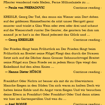
Pflaster wandernd viele Meilen, Ferne Mühsalsziele zu …
― Paula von PRERADOVIC
Continue reading ›
KREISLR, Georg Der Tod, das muss ein Wiener sein Dort doben 
auf der goldenen Himmelbastei da sitzt unser Herrgott ganz 
munter und trinkt a Glas Wein oder zwei oder drei und schaut 
auf die Wienerstadt runter Die Geister, die geistern bei ihm um 
anand' ja er hat's in der Hand jederzeit das Glück und …
― Georg KREISLER
Continue reading ›
Der Frieden fängt beim Frühstück an Der Frieden fängt beim 
Frühstück an Breitet seine Flügel Fliegt dan durch die Strasen 
Setzt sich auf die Dächer dann Grosser Sehnsuchtvogel Breitet 
seine Flügel aus Dass Friede sei in jedem Haus Opa wiegt das 
Enkelkind Auf den alten Knien …
― Hanns Dieter HÜSCH
Continue reading ›
Frankfurt Oder Nichts ist besser als mit dir zu überwintern 
Manche fliegen in den Süden Um sich warm zu halten Doch wir 
haben keine Kohle und du Angst vorm fliegen Und wir besuchen 
deine Eltern in Frankfurt Oder Frankfurt Oder Und dann sitzen 
wir hier im Gartenpavillon Und was du …
― Axel BOSSE
Continue reading ›