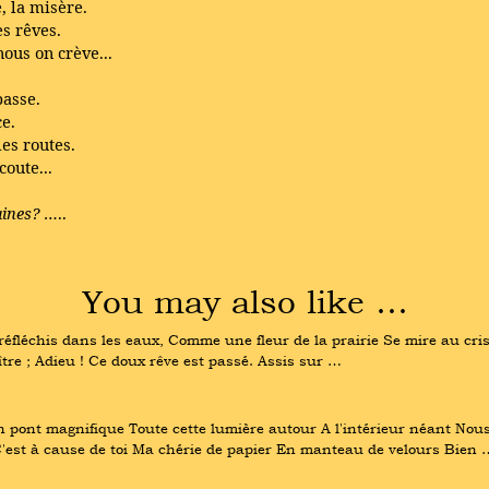
, la misère.
es rêves.
nous on crève...
passe.
ce.
es routes.
coute...
aines?
…..
You may also like …
fléchis dans les eaux, Comme une fleur de la prairie Se mire au crista
aître ; Adieu ! Ce doux rêve est passé. Assis sur …
 pont magnifique Toute cette lumière autour A l'intérieur néant N
C'est à cause de toi Ma chérie de papier En manteau de velours Bien 