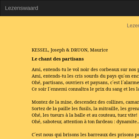
Lezenswaard
Leze
KESSEL, Joseph & DRUON, Maurice
Le chant des partisans
Ami, entends-tu le vol noir des corbeaux sur nos 
Ami, entends-tu les cris sourds du pays qu´on en
Ohé, partisans, ouvriers et paysans, c´est l´alarme
Ce soir l´ennemi connaîtra le prix du sang et les 
Montez de la mine, descendez des collines, cama
Sortez de la paille les fusils, la mitraille, les gren
Ohé, les tueurs à la balle et au couteau, tuez vite!
Ohé, saboteur, attention à ton fardeau : dynamite..
C´est nous qui brisons les barreaux des prisons p