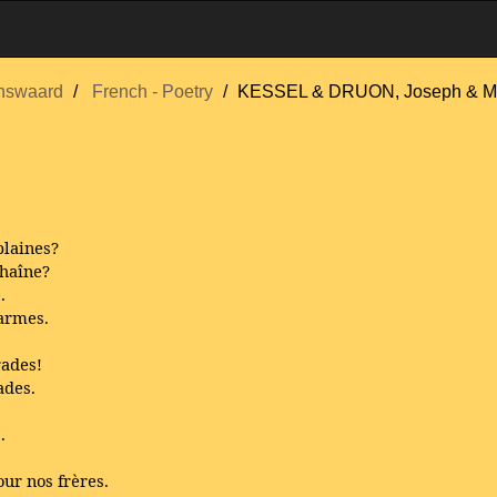
nswaard
French - Poetry
KESSEL & DRUON, Joseph & M
plaines?
chaîne?
.
larmes.
rades!
ades.
.
our nos frères.