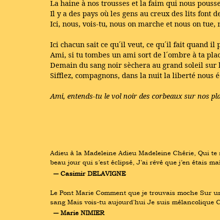
La haine à nos trousses et la faim qui nous pousse
Il y a des pays où les gens au creux des lits font d
Ici, nous, vois-tu, nous on marche et nous on tue, 
Ici chacun sait ce qu´il veut, ce qu´il fait quand il 
Ami, si tu tombes un ami sort de l´ombre à ta pla
Demain du sang noir sèchera au grand soleil sur l
Sifflez, compagnons, dans la nuit la liberté nous é
Ami, entends-tu le vol noir des corbeaux sur nos pl
Adieu à la Madeleine Adieu Madeleine Chérie, Qui te ré
beau jour qui s’est éclipsé, J’ai rêvé que j’en étais m
― Casimir DELAVIGNE
Le Pont Marie Comment que je trouvais moche Sur un
sang Mais vois-tu aujourd'hui Je suis mélancolique 
― Marie NIMIER