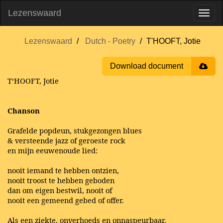
Lezenswaard
Lezenswaard
Dutch - Poetry
T'HOOFT, Jotie
Download document
T‘HOOFT, Jotie
Chanson
Grafelde popdeun, stukgezongen blues
& versteende jazz of geroeste rock
en mijn eeuwenoude lied:
nooit iemand te hebben ontzien,
nooit troost te hebben geboden
dan om eigen bestwil, nooit of
nooit een gemeend gebed of offer.
Als een ziekte, onverhoeds en onnaspeurbaar.