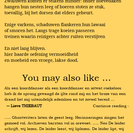
Zwaluwen komen er telkens minder: onder hoevedaken
hangen hun nesten leeg of boeren stoten ze stuk,
toevallig, bij het dorsen dat elders gebeurt.
Enige varkens, schaduwen flankeren hun lawaai
of smoren het. Langs trage koeien passeren
treinen waarin reizigers achter ruiten verstijven
En niet lang blijven.
hier baarde oefening vermoeidheid
en moeheid een vroege, lakse dood.
You may also like …
Als een koorddanser als een koorddanser en ietwat roekeloos 
heb ik de sprong gewaagd de ijlte rond mij en het broze van een 
draad liet mij uiteindelijk ademloos en tot zoveel bereid …
― Lieve THIEBAUT
Continue reading ›
….. Ghostwriters laten de geest leeg. Herinneringen zingen het 
gemoed vol. Archieven barsten vol in orewoet. ….. Neo De leider 
schrijft, wij lezen. De leider leest, wij liplezen. De leider lipt, wij 