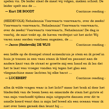
spelen vis. De leider slaat de maat wij volgen, maken school. De 
leider spelt ons de …
― Kurt DE BOODT
Continue reading ›
(HEIDEVOLK) Nehalennia Voorwaarts voorwaarts, over de zeeën! 
Voorwaarts voorwaarts, Nehalennia! Voorwaarts voorwaarts, 
over de zeeën! Voorwaarts voorwaarts, Nehalennia! De dag is 
voorbij, de mist trekt op, de haven verdwijnt uit het zicht Wij 
varen naar oorden voorheen ongezien, de …
― Jacco (Heidevolk) DE WIJS
Continue reading ›
een liefde op de drempel stond armenkruis je stem en ik proef in 
huis je tranen in een vaas staan ik bleef en passant aan de 
andere kant van de straat er groette mij een hand en ik las dat 
het te laat was vroeger vonden wij tegen het glas een 
vliegmachine maar lachten bij elke barst …
― LUCEBERT
Continue reading ›
alba ik wilde vragen waar is het licht? maar het brak al door het 
bladerdek van de boom heen en omarmde de stam het gutste al 
van mijn voorhoofd tijdens mijn uitgeputte dansen over dit te 
smalle koord want dan is mijn lief breed als een oceaan waar ik 
niet over heen geraak dan leunt hij …