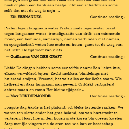
hoek of plein een bank een beetje licht een schaduw en soms 
zelfs dat niet de weg is mijn …
― Elli FERNANDES
Continue reading ›
Praten tegen langzaam water Praten zoals regenwater praat 
tegen langzamer water, transfiguratie van drift: een minnende 
mond, een beminde, samenzijn, namen verbinden met namen, 
in spiegelschrift weten hoe anderen heten, gaan tot de wieg van 
het licht. De tijd weet van niets …
― Guillaume VAN DER GRAFT
Continue reading ›
Liefde De dingen hebben soms eenzelfde naam: Een lichte kus, 
elkaar verwilderd bijten, Zacht mokken, blindelings met 
huisraad smijten, Vreemd, het valt alles onder liefde saam. Wie 
liefheeft en daar langzaam aan gewent, Ontdekt verbijsterd 
achter maan en rozen Het kleine tijdperk …
― Max DENDERMONDE
Continue reading ›
Jongste dag Aarde is het plafond, vol bleke tastende ranken. We 
waren ten slotte onder het gras beland, om van hartstocht te 
verteren. Hoor, hoe in den hogen grote koren blij opeens kwelen! 
Stop met ijle vingers me de oren toe: wie kan er boodschap 
hebben aan ons, die heimelijk en …