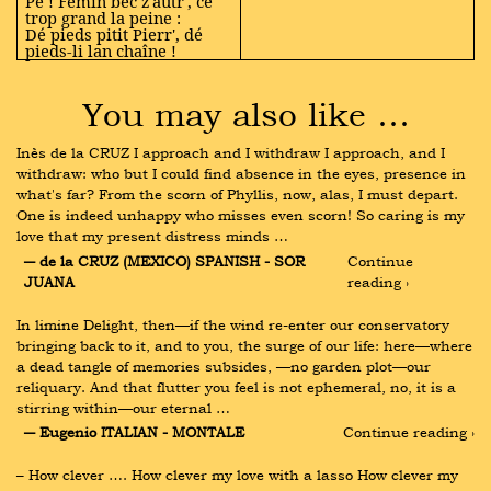
Pé ! Fémin bec z'autr', cé
trop grand la peine :
Dé pieds pitit Pierr', dé
pieds-li lan chaîne !
You may also like …
Inès de la CRUZ I approach and I withdraw I approach, and I 
withdraw: who but I could find absence in the eyes, presence in 
what's far? From the scorn of Phyllis, now, alas, I must depart. 
One is indeed unhappy who misses even scorn! So caring is my 
love that my present distress minds …
― de la CRUZ (MEXICO) SPANISH - SOR 
Continue 
JUANA
reading ›
In limine Delight, then—if the wind re-enter our conservatory 
bringing back to it, and to you, the surge of our life: here—where 
a dead tangle of memories subsides, —no garden plot—our 
reliquary. And that flutter you feel is not ephemeral, no, it is a 
stirring within—our eternal …
― Eugenio ITALIAN - MONTALE
Continue reading ›
– How clever …. How clever my love with a lasso How clever my 