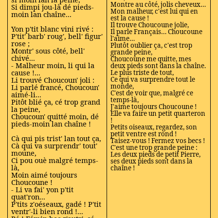
Montre au côté, jolis cheveux…
Si dimpi jou-là dé pieds-
Mon malheur, c'est lui qui en
moin lan chaîne...
est la cause !
Il trouve Choucoune jolie,
Yon p'tit blanc vini rivé :
Il parle Français… Choucoune
P'tit' barb' roug', bell' figur'
l'aime…
rose ;
Plutôt oublier ça, c'est trop
Montr' sous côté, bell'
grande peine,
chivé...
Choucoune me quitte, mes
- Malheur moin, li qui la
deux pieds sont dans la chaîne.
cause !...
Le plus triste de tout,
Li trouvé Choucoun' joli :
Ce qui va surprendre tout le
monde,
Li parlé francé, Choucoun'
C'est de voir que, malgré ce
aimé-li...
temps-là,
Pitôt blié ça, cé trop grand
J'aime toujours Choucoune !
la peine,
Elle va faire un petit quarteron
Choucoun' quitté moin, dé
!
pieds-moin lan chaîne !
Petits oiseaux, regardez, son
petit ventre est rond !
Cà qui pis trist' lan tout ça,
Taisez-vous ! Fermez vos becs !
Cà qui va surprendr' tout'
C'est une trop grande peine :
moune,
Les deux pieds de petit Pierre,
Ci pou ouè malgré temps-
ses deux pieds sont dans la
là,
chaîne !
Moin aimé toujours
Choucoune !
- Li va fai' yon p'tit
quat'ron...
P'tits z'oéseaux, gadé ! P'tit
ventr'-li bien rond !...