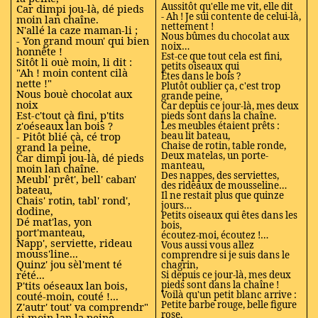
Aussitôt qu'elle me vit, elle dit
Car dimpi jou-là, dé pieds
- Ah ! Je sui contente de celui-là,
moin lan chaîne.
nettement !
N'allé la caze maman-li ;
Nous bûmes du chocolat aux
- Yon grand moun' qui bien
noix…
honnête !
Est-ce que tout cela est fini,
Sitôt li ouè moin, li dit :
petits oiseaux qui
"Ah ! moin content cilà
Êtes dans le bois ?
nette !"
Plutôt oublier ça, c'est trop
Nous bouè chocolat aux
grande peine,
noix
Car depuis ce jour-là, mes deux
Est-c'tout çà fini, p'tits
pieds sont dans la chaîne.
z'oéseaux lan bois ?
Les meubles étaient prêts :
- Pitôt blié çà, cé trop
beau lit bateau,
Chaise de rotin, table ronde,
grand la peine,
Deux matelas, un porte-
Car dimpi jou-là, dé pieds
manteau,
moin lan chaîne.
Des nappes, des serviettes,
Meubl' prêt', bell' caban'
des rideaux de mousseline…
bateau,
Il ne restait plus que quinze
Chais' rotin, tabl' rond',
jours…
dodine,
Petits oiseaux qui êtes dans les
Dé mat'las, yon
bois,
port'manteau,
écoutez-moi, écoutez !…
Napp', serviette, rideau
Vous aussi vous allez
mouss'line...
comprendre si je suis dans le
Quinz' jou sèl'ment té
chagrin,
rété...
Si depuis ce jour-là, mes deux
P'tits oéseaux lan bois,
pieds sont dans la chaîne !
Voilà qu'un petit blanc arrive :
couté-moin, couté !...
Petite barbe rouge, belle figure
Z'autr' tout' va comprendr"
rose,
si moin lan la peine,