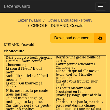
Lezenswaard
Lezenswaard
Other Languages - Poetry
CREOLE - DURAND, Oswald
Download document
DURAND, Oswald
Choucoune
Dèiè yon gwo touff pingoin
Derrière une grosse touffe de
L'aut'jou, moin contré
cactus
L'autre jour je rencontrai
Choucoune ;
Choucoune ;
Li sourit l'heur' li ouè
Elle sourit quand elle me vit :
moin,
Je dis : Ciel ! oh ! la belle
Moin dit : "Ciel ! a là bell'
personne !
moune !"
Elle dit : Vous trouvez , mon
Li dit : "Ou trouvez çà,
cher?
cher ?"
Les petits oiseaux nous
P'tits oéseaux ta pé couté
écoutaient en l'air…
nous lan l'air...
Quand j'y songe, que j'ai de la
Quand moin songé ça,
peine,
moin gagnin la peine,
Car depuis ce jour-là, mes deux
Car dimpi jou-là, dé pieds-
pieds sont dans la chaîne.
moin lan chaîne"
Choucoune est une marabout,