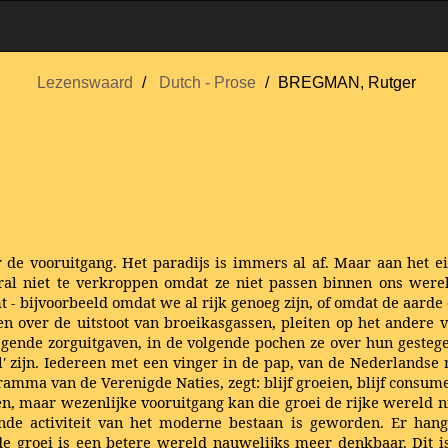
Lezenswaard
Dutch - Prose
BREGMAN, Rutger
 de vooruitgang. Het paradijs is immers al af. Maar aan het ei
oral niet te verkroppen omdat ze niet passen binnen ons were
 - bijvoorbeeld omdat we al rijk genoeg zijn, of omdat de aarde o
n over de uitstoot van broeikasgassen, pleiten op het andere v
gende zorguitgaven, in de volgende pochen ze over hun gestege
il' zijn. Iedereen met een vinger in de pap, van de Nederlandse 
mma van de Verenigde Naties, zegt: blijf groeien, blijf consumere
n, maar wezenlijke vooruitgang kan die groei de rijke wereld ni
nde activiteit van het moderne bestaan is geworden. Er hang
 groei is een betere wereld nauwelijks meer denkbaar. Dit i