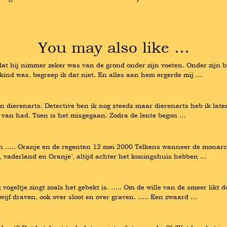
You may also like …
t hij nimmer zeker was van de grond onder zijn voeten. Onder zijn bo
k kind was, begreep ik dat niet. En alles aan hem ergerde mij …
en dierenarts. Detective ben ik nog steeds maar dierenarts heb ik late
 van had. Toen is het misgegaan. Zodra de lente begon …
….. Oranje en de regenten 12 mei 2000 Telkens wanneer de monarchie
d, vaderland en Oranje’, altijd achter het koningshuis hebben …
vogeltje zingt zoals het gebekt is. ….. Om de wille van de smeer likt de
ijf draven, ook over sloot en over graven. ….. Een zwaard …