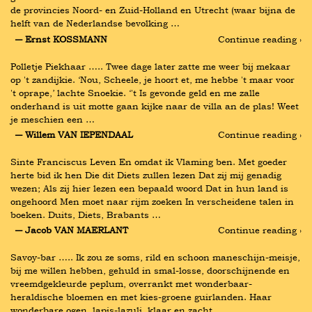
de provincies Noord- en Zuid-Holland en Utrecht (waar bijna de 
helft van de Nederlandse bevolking …
― Ernst KOSSMANN
Continue reading ›
Polletje Piekhaar ….. Twee dage later zatte me weer bij mekaar 
op 't zandijkie. ‘Nou, Scheele, je hoort et, me hebbe 't maar voor 
't oprape,’ lachte Snoekie. ‘'t Is gevonde geld en me zalle 
onderhand is uit motte gaan kijke naar de villa an de plas! Weet 
je meschien een …
― Willem VAN IEPENDAAL
Continue reading ›
Sinte Franciscus Leven En omdat ik Vlaming ben. Met goeder 
herte bid ik hen Die dit Diets zullen lezen Dat zij mij genadig 
wezen; Als zij hier lezen een bepaald woord Dat in hun land is 
ongehoord Men moet naar rijm zoeken In verscheidene talen in 
boeken. Duits, Diets, Brabants …
― Jacob VAN MAERLANT
Continue reading ›
Savoy-bar ….. Ik zou ze soms, rild en schoon maneschijn-meisje, 
bij me willen hebben, gehuld in smal-losse, doorschijnende en 
vreemdgekleurde peplum, overrankt met wonderbaar-
heraldische bloemen en met kies-groene guirlanden. Haar 
wonderbare ogen, lapis-lazuli, klaar en zacht …