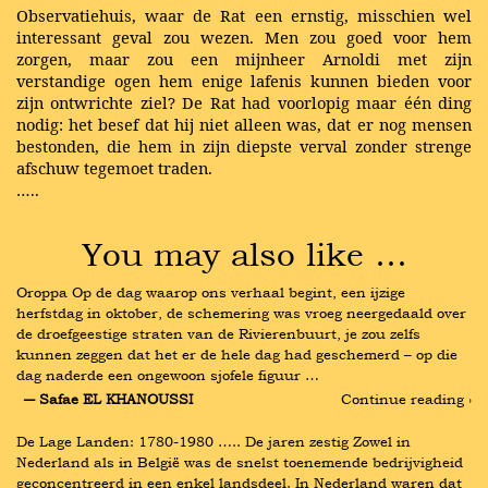
Observatiehuis, waar de Rat een ernstig, misschien wel
interessant geval zou wezen. Men zou goed voor hem
zorgen, maar zou een mijnheer Arnoldi met zijn
verstandige ogen hem enige lafenis kunnen bieden voor
zijn ontwrichte ziel? De Rat had voorlopig maar één ding
nodig: het besef dat hij niet alleen was, dat er nog mensen
bestonden, die hem in zijn diepste verval zonder strenge
afschuw tegemoet traden.
…..
You may also like …
Oroppa Op de dag waarop ons verhaal begint, een ijzige 
herfstdag in oktober, de schemering was vroeg neergedaald over 
de droefgeestige straten van de Rivierenbuurt, je zou zelfs 
kunnen zeggen dat het er de hele dag had geschemerd – op die 
dag naderde een ongewoon sjofele figuur …
― Safae EL KHANOUSSI
Continue reading ›
De Lage Landen: 1780-1980 ….. De jaren zestig Zowel in 
Nederland als in België was de snelst toenemende bedrijvigheid 
geconcentreerd in een enkel landsdeel. In Nederland waren dat 