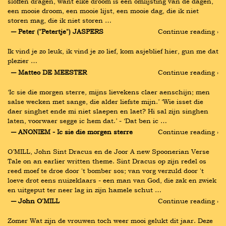
sloffen dragen, want elke droom is een omlijsting van de dagen, 
een mooie droom, een mooie lijst, een mooie dag, die ik niet 
storen mag, die ik niet storen …
― Peter ("Petertje") JASPERS
Continue reading ›
Ik vind je zo leuk, ik vind je zo lief, kom asjeblief hier, gun me dat 
plezier …
― Matteo DE MEESTER
Continue reading ›
‘Ic sie die morgen sterre, mijns lievekens claer aenschijn; men 
salse wecken met sange, die alder liefste mijn.’ ‘Wie isset die 
daer singhet ende mi niet slaepen en laet? Hi sal zijn singhen 
laten, voorwaer segge ic hem dat.’ - ‘Dat ben ic …
― ANONIEM - Ic sie die morgen sterre
Continue reading ›
O’MILL, John Sint Dracus en de Joor A new Spoonerian Verse 
Tale on an earlier written theme. Sint Dracus op zijn redel os 
reed moef te droe door 't bomber sos; van vorg verzuld door 't 
loeve drot eens nuizeklaars - een man van God, die zak en zwiek 
en uitgeput ter neer lag in zijn hamele schut …
― John O'MILL
Continue reading ›
Zomer Wat zijn de vrouwen toch weer mooi gelukt dit jaar. Deze 