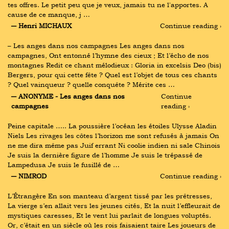
tes offres. Le petit peu que je veux, jamais tu ne l'apportes. A 
cause de ce manque, j …
― Henri MICHAUX
Continue reading ›
– Les anges dans nos campagnes Les anges dans nos 
campagnes, Ont entonné l’hymne des cieux ; Et l’écho de nos 
montagnes Redit ce chant mélodieux : Gloria in excelsis Deo (bis) 
Bergers, pour qui cette fête ? Quel est l’objet de tous ces chants 
? Quel vainqueur ? quelle conquête ? Mérite ces …
― ANONYME - Les anges dans nos 
Continue 
campagnes
reading ›
Peine capitale ….. La poussière l’océan les étoiles Ulysse Aladin 
Niels Les rivages les côtes l’horizon me sont refusés à jamais On 
ne me dira même pas Juif errant Ni coolie indien ni sale Chinois 
Je suis la dernière figure de l’homme Je suis le trépassé de 
Lampedusa Je suis le fusillé de …
― NIMROD
Continue reading ›
L’Étrangère En son manteau d’argent tissé par les prêtresses, 
La vierge s’en allait vers les jeunes cités, Et la nuit l’effleurait de 
mystiques caresses, Et le vent lui parlait de longues voluptés. 
Or, c’était en un siècle où les rois faisaient taire Les joueurs de 