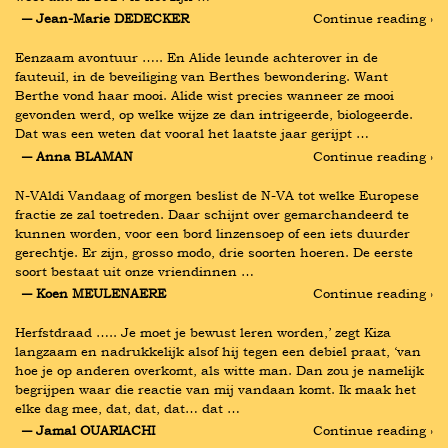
― Jean-Marie DEDECKER
Continue reading ›
Eenzaam avontuur ….. En Alide leunde achterover in de 
fauteuil, in de beveiliging van Berthes bewondering. Want 
Berthe vond haar mooi. Alide wist precies wanneer ze mooi 
gevonden werd, op welke wijze ze dan intrigeerde, biologeerde. 
Dat was een weten dat vooral het laatste jaar gerijpt …
― Anna BLAMAN
Continue reading ›
N-VAldi Vandaag of morgen beslist de N-VA tot welke Europese 
fractie ze zal toetreden. Daar schijnt over gemarchandeerd te 
kunnen worden, voor een bord linzensoep of een iets duurder 
gerechtje. Er zijn, grosso modo, drie soorten hoeren. De eerste 
soort bestaat uit onze vriendinnen …
― Koen MEULENAERE
Continue reading ›
Herfstdraad ….. Je moet je bewust leren worden,’ zegt Kiza 
langzaam en nadrukkelijk alsof hij tegen een debiel praat, ‘van 
hoe je op anderen overkomt, als witte man. Dan zou je namelijk 
begrijpen waar die reactie van mij vandaan komt. Ik maak het 
elke dag mee, dat, dat, dat… dat …
― Jamal OUARIACHI
Continue reading ›