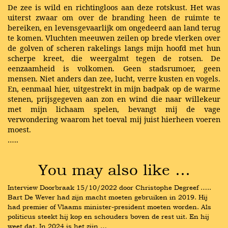
De zee is wild en richtingloos aan deze rotskust. Het was
uiterst zwaar om over de branding heen de ruimte te
bereiken, en levensgevaarlijk om ongedeerd aan land terug
te komen. Vluchten meeuwen zeilen op brede vlerken over
de golven of scheren rakelings langs mijn hoofd met hun
scherpe kreet, die weergalmt tegen de rotsen. De
eenzaamheid is volkomen. Geen stadsrumoer, geen
mensen. Niet anders dan zee, lucht, verre kusten en vogels.
En, eenmaal hier, uitgestrekt in mijn badpak op de warme
stenen, prijsgegeven aan zon en wind die naar willekeur
met mijn lichaam spelen, bevangt mij de vage
verwondering waarom het toeval mij juist hierheen voeren
moest.
…..
You may also like …
Interview Doorbraak 15/10/2022 door Christophe Degreef ….. 
Bart De Wever had zijn macht moeten gebruiken in 2019. Hij 
had premier of Vlaams minister-president moeten worden. Als 
politicus steekt hij kop en schouders boven de rest uit. En hij 
weet dat. In 2024 is het zijn …