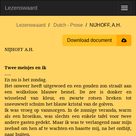
Lezenswaard
Lezenswaard
Dutch - Prose
NIJHOFF, A.H.
Download document
NIJHOFF A.H.
Twee meisjes en ik
…..
En nu is het zondag.
Het onweer heeft uitgewoed en een gouden zon straalt aan
een wolkeloos blauwe hemel. De zee is donker en
wisselend van kleur, en zwarte rotsen breken tot
sneeuwwit schuim het blauw kristal van de golven.
Ik was vroeg op vanmorgen. In de zonnige veranda, warm
als een broeikas, was slechts een enkele tafel voor twee
andere gasten gedekt. Maar ik was te verlangend naar mijn
zeebad om hen af te wachten en haastte mij, na het ontbijt,
naar buiten.