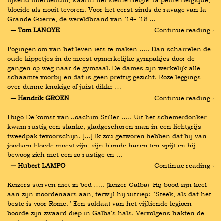
lijkend interbellum, waarin het kleine België, la petite Belgique, 
bloeide als nooit tevoren. Voor het eerst sinds de ravage van la 
Grande Guerre, de wereldbrand van ’14- ’18 …
― Tom LANOYE
Continue reading ›
Pogingen om van het leven iets te maken ….. Dan scharrelen de 
oude kippetjes in de meest opmerkelijke gympakjes door de 
gangen op weg naar de gymzaal. De dames zijn werkelijk alle 
schaamte voorbij en dat is geen prettig gezicht. Roze leggings 
over dunne knokige of juist dikke …
― Hendrik GROEN
Continue reading ›
Hugo De komst van Joachim Stiller ….. Uit het schemerdonker 
kwam rustig een slanke, gladgeschoren man in een lichtgrijs 
tweedpak tevoorschijn. […] Ik zou gezworen hebben dat hij van 
joodsen bloede moest zijn, zijn blonde haren ten spijt en hij 
bewoog zich met een zo rustige en …
― Hubert LAMPO
Continue reading ›
Keizers sterven niet in bed ….. (keizer Galba) 'Hij bood zijn keel 
aan zijn moordenaars aan, terwijl hij uitriep: ''Steek, als dat het 
beste is voor Rome.'' Een soldaat van het vijftiende legioen 
boorde zijn zwaard diep in Galba's hals. Vervolgens hakten de 