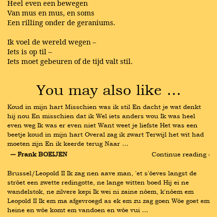
Heel even een bewegen
Van mus en mus, en soms
Een rilling onder de geraniums.
Ik voel de wereld wegen –
Iets is op til –
Iets moet gebeuren of de tijd valt stil.
You may also like …
Koud in mijn hart Misschien was ik stil En dacht je wat denkt 
hij nou En misschien dat ik Wel iets anders wou Ik was heel 
even weg Ik was er even niet Want weet je liefste Het was een 
beetje koud in mijn hart Overal zag ik zwart Terwijl het wit had 
moeten zijn En ik keerde terug Naar …
― Frank BOEIJEN
Continue reading ›
Brussel/Leopold II Ik zag nen aave man, 'et s'ôeves langst de 
strôet een zwette redingotte, ne lange witten boed Hij ei ne 
wandelstok, ne zilvere kepi Ik wei ni zaine nôem, k'nôem em 
Leopold II Ik em ma afgevroegd as ek em zu zag goen Wôe goet em 
heine en wôe komt em vandoen en wôe vui …