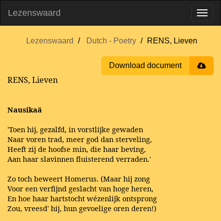
Lezenswaard
Lezenswaard
Dutch - Poetry
RENS, Lieven
Download document
RENS, Lieven
Nausikaä
'Toen hij, gezalfd, in vorstlijke gewaden
Naar voren trad, meer god dan sterveling,
Heeft zij de hoofse min, die haar beving,
Aan haar slavinnen fluisterend verraden.'
Zo toch beweert Homerus. (Maar hij zong
Voor een verfijnd geslacht van hoge heren,
En hoe haar hartstocht wézenlijk ontsprong
Zou, vreesd' hij, hun gevoelige oren deren!)