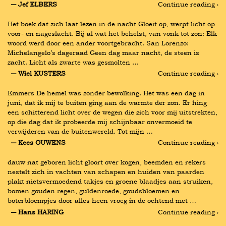
― Jef ELBERS
Continue reading ›
Het boek dat zich laat lezen in de nacht Gloeit op, werpt licht op 
voor- en nageslacht. Bij al wat het behelst, van vonk tot zon: Elk 
woord werd door een ander voortgebracht. San Lorenzo: 
Michelangelo’s dageraad Geen dag maar nacht, de steen is 
zacht. Licht als zwarte was gesmolten …
― Wiel KUSTERS
Continue reading ›
Emmers De hemel was zonder bewolking. Het was een dag in 
juni, dat ik mij te buiten ging aan de warmte der zon. Er hing 
een schitterend licht over de wegen die zich voor mij uitstrekten, 
op die dag dat ik probeerde mij schijnbaar onvermoeid te 
verwijderen van de buitenwereld. Tot mijn …
― Kees OUWENS
Continue reading ›
dauw nat geboren licht gloort over kogen, beemden en rekers 
nestelt zich in vachten van schapen en huiden van paarden 
plakt nietsvermoedend takjes en groene blaadjes aan struiken, 
bomen gouden regen, guldenroede, goudsbloemen en 
boterbloempjes door alles heen vroeg in de ochtend met …
― Hans HARING
Continue reading ›