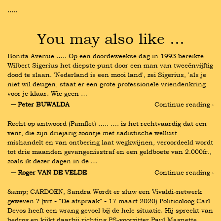
…..
You may also like …
Bonita Avenue ….. Op een doordeweekse dag in 1993 bereikte 
Wilbert Sigerius het diepste punt door een man van tweeënvijftig 
dood te slaan. 'Nederland is een mooi land', zei Sigerius, 'als je 
niet wil deugen, staat er een grote professionele vriendenkring 
voor je klaar. Wie geen …
― Peter BUWALDA
Continue reading ›
Recht op antwoord (Pamflet) ….. …. is het rechtvaardig dat een 
vent, die zijn driejarig zoontje met sadistische wellust 
mishandelt en van ontbering laat wegkwijnen, veroordeeld wordt 
tot drie maanden gevangenisstraf en een geldboete van 2.000fr., 
zoals ik dezer dagen in de …
― Roger VAN DE VELDE
Continue reading ›
&amp; CARDOEN, Sandra Wordt er sluw een Vivaldi-netwerk 
geweven ? (vrt - "De afspraak" - 17 maart 2020) Politicoloog Carl 
Devos heeft een wrang gevoel bij de hele situatie. Hij spreekt van 
bedrog en kijkt daarbij richting PS-voorzitter Paul Magnette. 