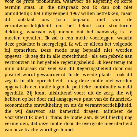
voor de grote problemen, waarvoor de Regering op korte
termijn staat. In die uitspraak zou ik dan ook niet
onmiddellijk het uitgavenpeil 1967 willen betrekken, maar
dit ontslaat ons toch bepaald niet van de
verantwoordelijkheid om het tekort aan structurele
dekking, waarvan wij menen dat het aanwezig is. te
moeten opvullen. Ik zal u een motie voorleggen, waarin
deze gedachte is neergelegd. Ik wil er alleen het volgende
bij opmerken. Deze motie mag bepaald niet worden
opgevat - ik zeg dit in alle oprechtheid - als een gebrek aan
vertrouwen in het gehele regeringsbeleid. Ik keer terug tot
mijn uitspraak dat veel van dit Regeringsbeleid door ons
positief wordt gewaardeerd. In de tweede plaats – ook dit
zeg ik in alle oprechtheid - mag deze motie niet worden
opgevat als een motie tegen de politieke combinatie van dit
ogenblik. Zij komt uitsluitend voort uit de zorg. die wij
hebben op het door mij aangegeven punt van de financieel-
economische ontwikkeling en uit de verantwoordelijkheid,
die wij daarvoor als kamerlid dragen. Mijnheer de
Voorzitter! Ik bied U thans de motie aan. Ik wil hierbij nog
vermelden, dat deze motie door de overgrote meerderheid
van onze fractie wordt gesteund.