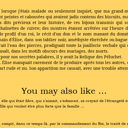
 lorsque j'étais malade ou seulement inquiet, que ma grand-mè
t peintes et cabossées qui avaient jadis contenu des biscuits, ma
ts dits précieux et leur histoire, de ces bijoux transmis qui
aînettes de cuivre; des montres étaient arrêtées sur l'heure d
 le profil d'un roi, le récit d'un don et le nom manant du dona
 main d'Élise, dans son tablier noir, améthyste ébréchée ou bag
it l'eau des pierres, prodiguait toute la joaillerie verbale qu
nnaît, dans les motifs obscurs des mariages, des morts.
 pour nos secrètes palabres, il y avait la Relique des Péluchet.
eux. Élise manquait rarement de le produire après tous les autres
 art rude et nu. Son apparition me causait, avec une trouble atten
You may also like …
le qui était fière, qui s’aimait, s’admirait, se croyait de l’étrangeté 
le qui voulait être plus forte que la famille …
, rompit, dans ce temps-là, par le commandement du Roi, le traité de 