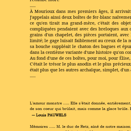
.....
À Mourioux dans mes premiers âges, il arrivait
J'appelais ainsi deux boîtes de fer-blanc naïvemen
ce qu'en tirait ma grand-mère, c'était des obje
compliquées pendaient avec des breloques aux ch
grains d'un chapelet, des pièces portaient, avec
limité; le gage luisait faiblement au creux de la
sa bouche suppléait le chaton des bagues et épura
dans la centième variante d'une histoire qu'on co
Au fond d'une de ces boîtes, pour moi, pour Élise,
C'était le trésor le plus anodin et le plus préci
était plus que les autres archaïque, simplet, d'un
.....
L’amour monstre ….. Elle s’était donnée, entièrement, el
de son coeur qui brûlait, mais comme la glace brûle. El
― Louis PAUWELS
Mémoires ….. M. le duc de Retz, aîné de notre maison