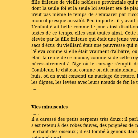
fille frileuse de vieille noblesse provinciale qui n
dont la seule foi et la seule loi avaient été de pl
n'eut pas même le temps de s'emparer par ricoc
mourut presque aussitôt. Peu importe : il y avait eu
L'enfant était belle comme le jour, ainsi disait-on
textes de ce temps, elles sont toutes ainsi. Cett
élevée par la fille frileuse qui était une jeune veu
sacs d'écus du vieillard était une pauvresse qui n
l'éleva comme si elle était vraiment d'albâtre, ou
était la reine de ce monde, comme si de cette ro
nécessairement à l'âge où le corsage s'emplit d
Combleux, le château comme on dit maintenant, 
buis, où on avait consenti un mariage de roture, l
les digues, les levées avec leurs nœuds de fer, l
.....
Vies minuscules
......
Il a caressé des petits serpents très doux ; il par
s'est retenu à des robes fauves, des poignées de m
le chant des oiseaux ; il est tombé à genoux dans 
retombé mort.