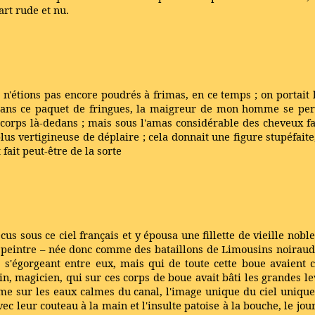
art rude et nu.
 n'étions pas encore poudrés à frimas, en ce temps ; on portait 
ns ce paquet de fringues, la maigreur de mon homme se perdai
 un corps là-dedans ; mais sous l'amas considérable des cheveux 
plus vertigineuse de déplaire ; cela donnait une figure stupéfaite
 fait peut-être de la sorte
cus sous ce ciel français et y épousa une fillette de vieille noble
 peintre – née donc comme des bataillons de Limousins noirauds
s s'égorgeant entre eux, mais qui de toute cette boue avaient
n, magicien, qui sur ces corps de boue avait bâti les grandes lev
me sur les eaux calmes du canal, l'image unique du ciel unique
vec leur couteau à la main et l'insulte patoise à la bouche, le jo