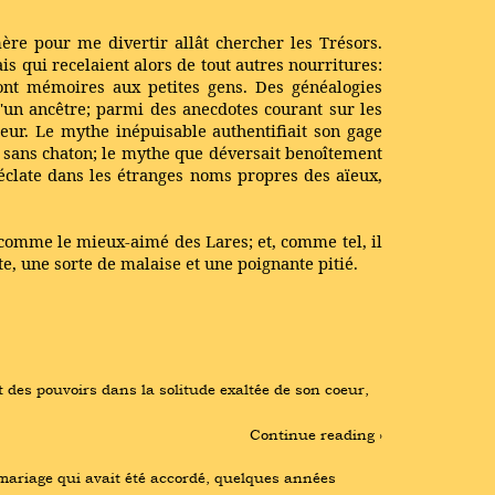
re pour me divertir allât chercher les Trésors.
is qui recelaient alors de tout autres nourritures:
 sont mémoires aux petites gens. Des généalogies
'un ancêtre; parmi des anecdotes courant sur les
teur. Le mythe inépuisable authentifiait son gage
ue sans chaton; le mythe que déversait benoîtement
i éclate dans les étranges noms propres des aïeux,
, comme le mieux-aimé des Lares; et, comme tel, il
te, une sorte de malaise et une poignante pitié.
et des pouvoirs dans la solitude exaltée de son coeur, 
Continue reading ›
mariage qui avait été accordé, quelques années 