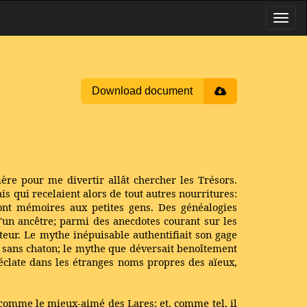
Download document
re pour me divertir allât chercher les Trésors.
is qui recelaient alors de tout autres nourritures:
 sont mémoires aux petites gens. Des généalogies
'un ancêtre; parmi des anecdotes courant sur les
ateur. Le mythe inépuisable authentifiait son gage
ue sans chaton; le mythe que déversait benoîtement
i éclate dans les étranges noms propres des aïeux,
, comme le mieux-aimé des Lares; et, comme tel, il