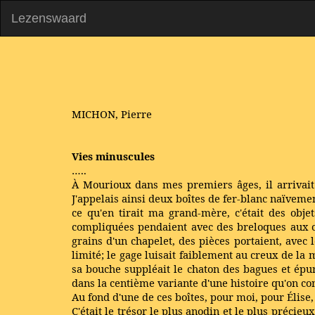
Lezenswaard
MICHON, Pierre
Vies minuscules
…..
À Mourioux dans mes premiers âges, il arrivait
J'appelais ainsi deux boîtes de fer-blanc naïvemen
ce qu'en tirait ma grand-mère, c'était des obje
compliquées pendaient avec des breloques aux ch
grains d'un chapelet, des pièces portaient, avec 
limité; le gage luisait faiblement au creux de la
sa bouche suppléait le chaton des bagues et épura
dans la centième variante d'une histoire qu'on co
Au fond d'une de ces boîtes, pour moi, pour Élise,
C'était le trésor le plus anodin et le plus préci