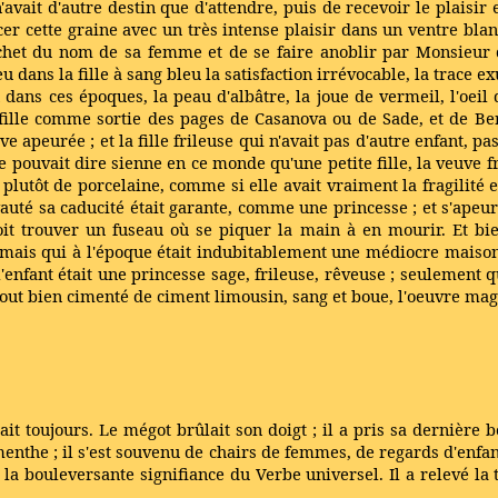
'avait d'autre destin que d'attendre, puis de recevoir le plaisir e
acer cette graine avec un très intense plaisir dans un ventre blan
het du nom de sa femme et de se faire anoblir par Monsieur de
 dans la fille à sang bleu la satisfaction irrévocable, la trace ex
 dans ces époques, la peau d'albâtre, la joue de vermeil, l'oeil d'i
e fille comme sortie des pages de Casanova ou de Sade, et de Be
ve apeurée ; et la fille frileuse qui n'avait pas d'autre enfant, p
e pouvait dire sienne en ce monde qu'une petite fille, la veuve 
 plutôt de porcelaine, comme si elle avait vraiment la fragilité 
yauté sa caducité était garante, comme une princesse ; et s'apeu
oit trouver un fuseau où se piquer la main à en mourir. Et bi
mais qui à l'époque était indubitablement une médiocre maison
'enfant était une princesse sage, frileuse, rêveuse ; seulement q
e tout bien cimenté de ciment limousin, sang et boue, l'oeuvre ma
lait toujours. Le mégot brûlait son doigt ; il a pris sa dernière b
enthe ; il s'est souvenu de chairs de femmes, de regards d'enfant
la bouleversante signifiance du Verbe universel. Il a relevé la t