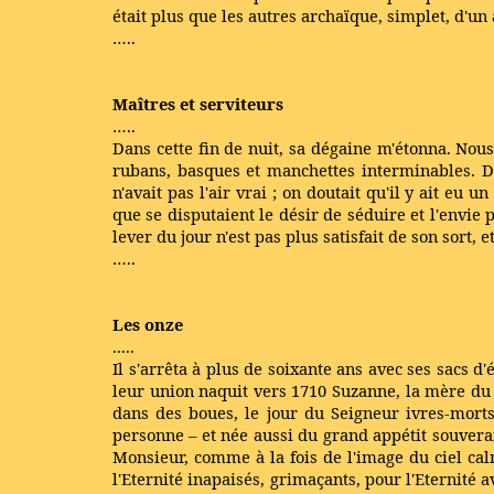
était plus que les autres archaïque, simplet, d'un 
…..
Maîtres et serviteurs
…..
Dans cette fin de nuit, sa dégaine m'étonna. Nous
rubans, basques et manchettes interminables. Da
n'avait pas l'air vrai ; on doutait qu'il y ait eu
que se disputaient le désir de séduire et l'envie 
lever du jour n'est pas plus satisfait de son sort, et
…..
Les onze
.....
Il s'arrêta à plus de soixante ans avec ses sacs d'é
leur union naquit vers 1710 Suzanne, la mère du
dans des boues, le jour du Seigneur ivres-mort
personne – et née aussi du grand appétit souverai
Monsieur, comme à la fois de l'image du ciel cal
l'Eternité inapaisés, grimaçants, pour l'Eternité a