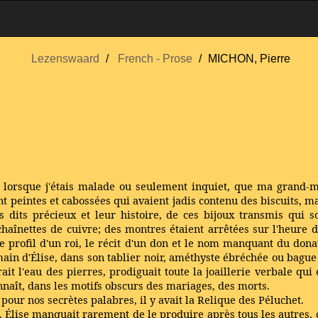
Lezenswaard
French - Prose
MICHON, Pierre
 lorsque j'étais malade ou seulement inquiet, que ma grand-mè
t peintes et cabossées qui avaient jadis contenu des biscuits, ma
ts dits précieux et leur histoire, de ces bijoux transmis qui
aînettes de cuivre; des montres étaient arrêtées sur l'heure d
le profil d'un roi, le récit d'un don et le nom manquant du don
 main d'Élise, dans son tablier noir, améthyste ébréchée ou bag
it l'eau des pierres, prodiguait toute la joaillerie verbale qu
nnaît, dans les motifs obscurs des mariages, des morts.
 pour nos secrètes palabres, il y avait la Relique des Péluchet.
eux. Élise manquait rarement de le produire après tous les autres