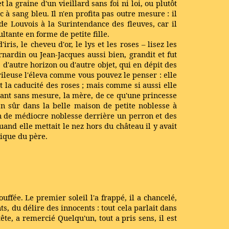
t la graine d'un vieillard sans foi ni loi, ou plutôt
c à sang bleu. Il n'en profita pas outre mesure : il
 Louvois à la Surintendance des fleuves, car il
ultante en forme de petite fille.
ris, le cheveu d'or, le lys et les roses – lisez les
rnardin ou Jean-Jacques aussi bien, grandit et fut
as d'autre horizon ou d'autre objet, qui en dépit des
frileuse l'éleva comme vous pouvez le penser : elle
et la caducité des roses ; mais comme si aussi elle
rant sans mesure, la mère, de ce qu'une princesse
en sûr dans la belle maison de petite noblesse à
 de médiocre noblesse derrière un perron et des
uand elle mettait le nez hors du château il y avait
gique du père.
ouffée. Le premier soleil l'a frappé, il a chancelé,
s, du délire des innocents : tout cela parlait dans
ête, a remercié Quelqu'un, tout a pris sens, il est