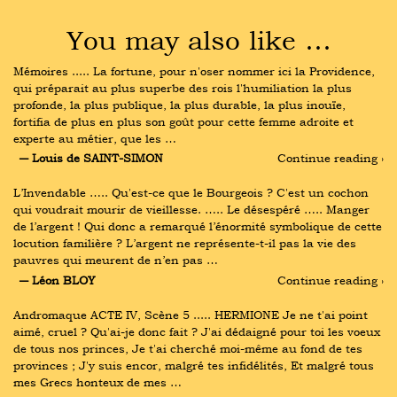
You may also like …
Mémoires ..... La fortune, pour n'oser nommer ici la Providence, 
qui préparait au plus superbe des rois l'humiliation la plus 
profonde, la plus publique, la plus durable, la plus inouïe, 
fortifia de plus en plus son goût pour cette femme adroite et 
experte au métier, que les …
― Louis de SAINT-SIMON
Continue reading ›
L’Invendable ….. Qu'est-ce que le Bourgeois ? C'est un cochon 
qui voudrait mourir de vieillesse. ….. Le désespéré ….. Manger 
de l’argent ! Qui donc a remarqué l’énormité symbolique de cette 
locution familière ? L’argent ne représente-t-il pas la vie des 
pauvres qui meurent de n’en pas …
― Léon BLOY
Continue reading ›
Andromaque ACTE IV, Scène 5 ..... HERMIONE Je ne t'ai point 
aimé, cruel ? Qu'ai-je donc fait ? J'ai dédaigné pour toi les voeux 
de tous nos princes, Je t'ai cherché moi-même au fond de tes 
provinces ; J'y suis encor, malgré tes infidélités, Et malgré tous 
mes Grecs honteux de mes …