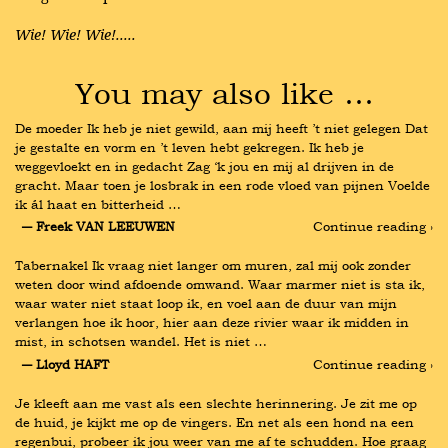
Wie! Wie! Wie!.....
You may also like …
De moeder Ik heb je niet gewild, aan mij heeft ’t niet gelegen Dat 
je gestalte en vorm en ’t leven hebt gekregen. Ik heb je 
weggevloekt en in gedacht Zag ‘k jou en mij al drijven in de 
gracht. Maar toen je losbrak in een rode vloed van pijnen Voelde 
ik ál haat en bitterheid …
― Freek VAN LEEUWEN
Continue reading ›
Tabernakel Ik vraag niet langer om muren, zal mij ook zonder 
weten door wind afdoende omwand. Waar marmer niet is sta ik, 
waar water niet staat loop ik, en voel aan de duur van mijn 
verlangen hoe ik hoor, hier aan deze rivier waar ik midden in 
mist, in schotsen wandel. Het is niet …
― Lloyd HAFT
Continue reading ›
Je kleeft aan me vast als een slechte herinnering. Je zit me op 
de huid, je kijkt me op de vingers. En net als een hond na een 
regenbui, probeer ik jou weer van me af te schudden. Hoe graag 