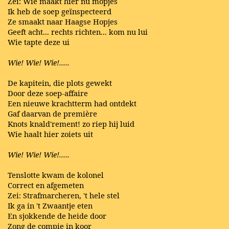
Zei: Wie maakt hier nu mopjes
Ik heb de soep geïnspecteerd
Ze smaakt naar Haagse Hopjes
Geeft acht... rechts richten... kom nu lui
Wie tapte deze ui
Wie! Wie! Wie!.....
De kapitein, die plots gewekt
Door deze soep-affaire
Een nieuwe krachtterm had ontdekt
Gaf daarvan de première
Knots knald'rement! zo riep hij luid
Wie haalt hier zoiets uit
Wie! Wie! Wie!.....
Tenslotte kwam de kolonel
Correct en afgemeten
Zei: Strafmarcheren, 't hele stel
Ik ga in 't Zwaantje eten
En sjokkende de heide door
Zong de compie in koor