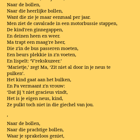
Naar de bollen,
Naar die heerlijke bollen,
Want die zie je maar eenmaal per jaar.
Men ziet de cavalcade in een motorbussie stappen,
De kind'ren ginnegappen,
En deinen heen en weer.
Ma trapt een maag're heer,
Die z'in de bus passeren moeten,
Een beurs plekkie in z'n voeten,
En lispelt: ‘V'rekskuzeer.’
‘Marietje,’ zegt Ma, ‘Zit niet al door in je neus te
pulken’.
Het kind gaat aan het bulken,
En Pa vermaant z'n vrouw:
‘Dat jij 't niet gracieus vindt,
Het is je eigen neus, kind,
Ze pulkt toch niet in die giechel van jou.
’
Naar de bollen,
Naar die prachtige bollen,
Waar je sprakeloos geniet,