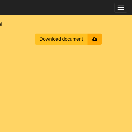
l
Download document